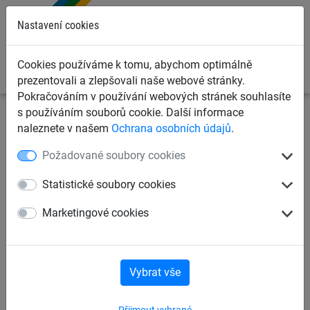
0
Nastavení cookies
Cookies používáme k tomu, abychom optimálně
prezentovali a zlepšovali naše webové stránky.
Pokračováním v používání webových stránek souhlasíte
s používáním souborů cookie. Další informace
Sportovní sítě
Sítě pro ostatní sporty
Sítě na vodní
naleznete v našem
Ochrana osobních údajů
.
pólo
Požadované soubory cookies
Sítě na basketbal
Sítě na nohejbal
Statistické soubory cookies
Marketingové cookies
Sítě na lední hokej
Sítě na kolovou
Sítě na kolové pólo
Sítě na vodní pólo
Vybrat vše
Přijmout vybrané