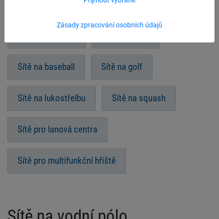
Indiaca
Sítě na zakrytí pískoviště
Zásady zpracování osobních údajů
Sítě pro atletiku
Sítě na kriket
Sítě na baseball
Sítě na golf
Sítě na lukostřelbu
Sítě na squash
Sítě pro lanová centra
Sítě pro multifunkční hřiště
Sítě na vodní pólo