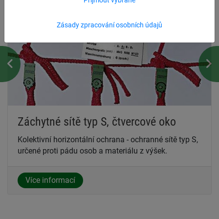
zárukou vysoké kvality, odolnosti a
bezpečnosti ochranných sítí. Všechny naše
záchytné sítě
Zásady zpracování osobních údajů
pro pád osob
z výšek jsou vyráběny dle EN 1263-1 s
certifikací bezpečnosti. V případě dotazů nebo pro
vytvoření objednávky nás neváhejte
kontaktovat
.
Záchytné sítě typ S, čtvercové oko
Kolektivní horizontální ochrana - ochranné sítě typ S,
určené proti pádu osob a materiálu z výšek.
Více informací