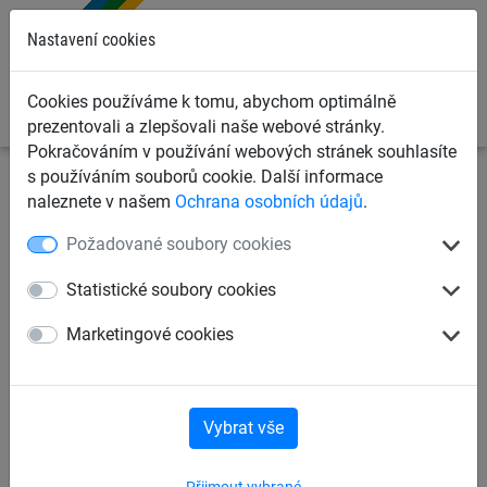
0
Nastavení cookies
Cookies používáme k tomu, abychom optimálně
prezentovali a zlepšovali naše webové stránky.
Pokračováním v používání webových stránek souhlasíte
s používáním souborů cookie. Další informace
naleznete v našem
Ochrana osobních údajů
.
Požadované soubory cookies
Statistické soubory cookies
Záchytné bezpečnostní sítě
Marketingové cookies
Bezpečnost osob proti pádu z výšek
vám zajistí
záchytné
bezpečnostní sítě
. Huck vyrábí prvotřídní záchytné
Vybrat vše
sítě splňující všechny bezpečnostní požadavky. Své
Více informací
uplatnění v průmyslu a stavebnictví nachází také
ochranné
sítě
a
sítě na lešení
. Německý materiál a česká výroba jsou
Přijmout vybrané