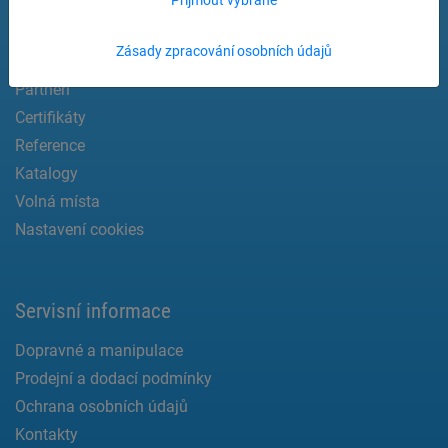
Novinky
Zásady zpracování osobních údajů
Historie
Partneři
Certifikáty
Reference
Katalogy
Volná místa
Nastavení cookies
Servisní informace
Dopravné a manipulace
Prodejní a dodací podmínky
Ochrana osobních údajů
Kontakty