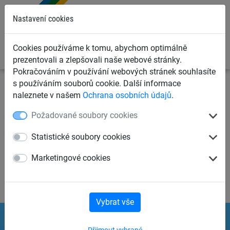
0
Nastavení cookies
Cookies používáme k tomu, abychom optimálně
prezentovali a zlepšovali naše webové stránky.
Pokračováním v používání webových stránek souhlasíte
s používáním souborů cookie. Další informace
naleznete v našem
Ochrana osobních údajů
.
Dodavatelský manuál
Požadované soubory cookies
Dodavatelský manuál - verze 22.8. 2025 ke
Statistické soubory cookies
stažení
Marketingové cookies
Vybrat vše
Informace Huck
Přijmout vybrané