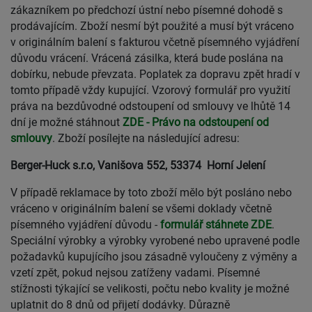
zákazníkem po předchozí ústní nebo písemné dohodě s
prodávajícím. Zboží nesmí být použité a musí být vráceno
v originálním balení s fakturou včetně písemného vyjádření
důvodu vrácení. Vrácená zásilka, která bude poslána na
dobírku, nebude převzata. Poplatek za dopravu zpět hradí v
tomto případě vždy kupující. Vzorový formulář pro využití
práva na bezdůvodné odstoupení od smlouvy ve lhůtě 14
dní je možné stáhnout
ZDE - Právo na odstoupení od
smlouvy
. Zboží posílejte na následující adresu:
Berger-Huck s.r.o, Vanišova 552, 53374 Horní Jelení
V případě reklamace by toto zboží mělo být posláno nebo
vráceno v originálním balení se všemi doklady včetně
písemného vyjádření důvodu -
formulář stáhnete ZDE
.
Speciální výrobky a výrobky vyrobené nebo upravené podle
požadavků kupujícího jsou zásadně vyloučeny z výměny a
vzetí zpět, pokud nejsou zatíženy vadami. Písemné
stížnosti týkající se velikosti, počtu nebo kvality je možné
uplatnit do 8 dnů od přijetí dodávky. Důrazně