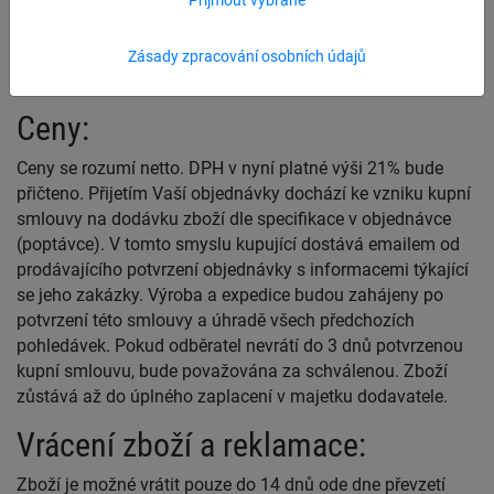
obchodních podmínek, které kupující uznává okamžikem
odeslání objednávky. Odchylné podmínky objednavatele
jsou pro nás nezávazné i tehdy, když jim výslovně
Zásady zpracování osobních údajů
neodporujeme.
Ceny:
Ceny se rozumí netto. DPH v nyní platné výši 21% bude
přičteno. Přijetím Vaší objednávky dochází ke vzniku kupní
smlouvy na dodávku zboží dle specifikace v objednávce
(poptávce). V tomto smyslu kupující dostává emailem od
prodávajícího potvrzení objednávky s informacemi týkající
se jeho zakázky. Výroba a expedice budou zahájeny po
potvrzení této smlouvy a úhradě všech předchozích
pohledávek. Pokud odběratel nevrátí do 3 dnů potvrzenou
kupní smlouvu, bude považována za schválenou. Zboží
zůstává až do úplného zaplacení v majetku dodavatele.
Vrácení zboží a reklamace:
Zboží je možné vrátit pouze do 14 dnů ode dne převzetí