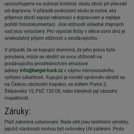
upozorňujeme na nutnost kontroly obalu zboží při převzetí
od dopravce. V případě poškození obalu je nutné, aby
příjemce zboží sepsal reklamaci s dopravcem a nejlépe
pořídil fotodokumentaci. Jiné stížnosti ohledně zřejmých
vad jsou vyloučeny. Pro výpočet lhůty v délce osmi dnů je
směrodatný příjem stížnosti u prodávajícího.
V případě, že se kupující domnívá, že jeho práva byla
porušena, může se obrátit se svou stížností na
prodávajícího prostřednictvím emailové
adresy
info@berger-huck.cz
v zájmu mimosoudního
vyřízení záležitosti. Kupující je rovněž oprávněn obrátit se
na Českou obchodní inspekci, se sídlem Praha 2,
Štěpánská 15, PSČ 120 00, nebo kterýkoli její oblastní
inspektorát.
Záruky:
Platí zákonná ustanovení. Naše sítě jsou textilními výrobky,
jejichž vlastnosti mohou být ovlivněny UV-zářením. Proto