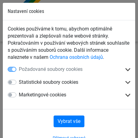
0
Nastavení cookies
Cookies používáme k tomu, abychom optimálně
prezentovali a zlepšovali naše webové stránky.
Pokračováním v používání webových stránek souhlasíte
s používáním souborů cookie. Další informace
naleznete v našem
Ochrana osobních údajů
.
Obchodní podmínky
Požadované soubory cookies
Berger-Huck s.r.o., Vanišova 552,
Statistické soubory cookies
533 74 Horní Jelení, ČR
Marketingové cookies
(prodávající)
IČO: 45535264, DIČ: CZ45535264
Vybrat vše
zastoupená jednatelem společnosti Ing. Pavlem Krnáčem
realizuje Vaši objednávku na základě následujících
Přijmout vybrané