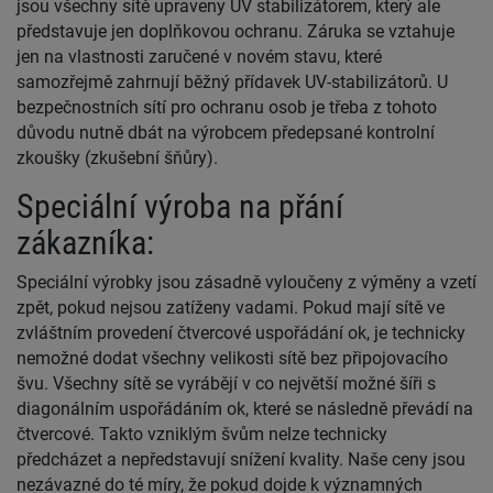
jsou všechny sítě upraveny UV stabilizátorem, který ale
představuje jen doplňkovou ochranu. Záruka se vztahuje
jen na vlastnosti zaručené v novém stavu, které
samozřejmě zahrnují běžný přídavek UV-stabilizátorů. U
bezpečnostních sítí pro ochranu osob je třeba z tohoto
důvodu nutně dbát na výrobcem předepsané kontrolní
zkoušky (zkušební šňůry).
Speciální výroba na přání
zákazníka:
Speciální výrobky jsou zásadně vyloučeny z výměny a vzetí
zpět, pokud nejsou zatíženy vadami. Pokud mají sítě ve
zvláštním provedení čtvercové uspořádání ok, je technicky
nemožné dodat všechny velikosti sítě bez připojovacího
švu. Všechny sítě se vyrábějí v co největší možné šíři s
diagonálním uspořádáním ok, které se následně převádí na
čtvercové. Takto vzniklým švům nelze technicky
předcházet a nepředstavují snížení kvality. Naše ceny jsou
nezávazné do té míry, že pokud dojde k významných