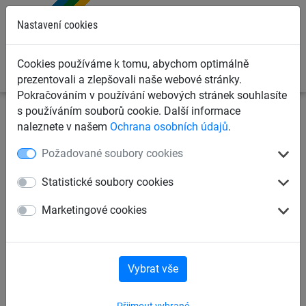
0
Nastavení cookies
Cookies používáme k tomu, abychom optimálně
prezentovali a zlepšovali naše webové stránky.
Pokračováním v používání webových stránek souhlasíte
s používáním souborů cookie. Další informace
Sportovní sítě
Sítě na fotbal
naleznete v našem
Ochrana osobních údajů
.
Požadované soubory cookies
Fotbalové brankové sítě
Statistické soubory cookies
Mini brankové sítě
Sítě na futsal
Marketingové cookies
Sítě na míče
Plachty pro střelbu
Vybrat vše
Příslušenství k sítím
Přijmout vybrané