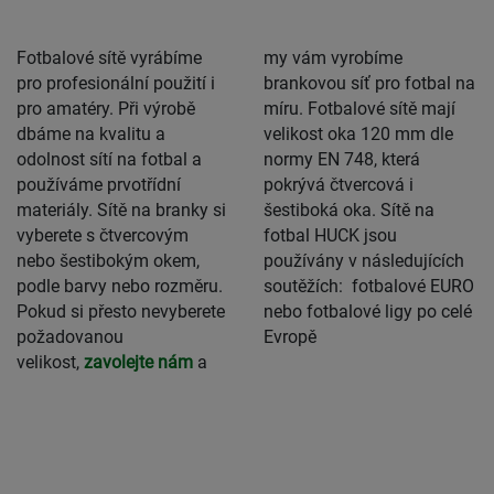
Fotbalové sítě vyrábíme
my vám vyrobíme
pro profesionální použití i
brankovou síť pro fotbal na
pro amatéry. Při výrobě
míru. Fotbalové sítě mají
dbáme na kvalitu a
velikost oka 120 mm dle
odolnost sítí na fotbal a
normy EN 748, která
používáme prvotřídní
pokrývá čtvercová i
materiály. Sítě na branky si
šestiboká oka. Sítě na
vyberete s čtvercovým
fotbal HUCK jsou
nebo šestibokým okem,
používány v následujících
podle barvy nebo rozměru.
soutěžích: fotbalové EURO
Pokud si přesto nevyberete
nebo fotbalové ligy po celé
požadovanou
Evropě
velikost,
zavolejte nám
a