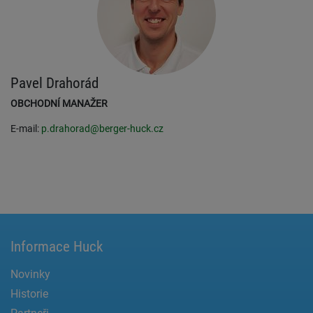
Pavel Drahorád
OBCHODNÍ MANAŽER
E-mail:
p.drahorad@berger-huck.cz
Informace Huck
Novinky
Historie