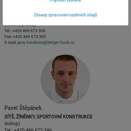
Jana Horáková
Zásady zpracování osobních údajů
SÍTĚ, ŽÍNĚNKY, SPORTOVNÍ KONSTRUKCE
(kusový prodej)
Tel.: +420 466 673 306
Fax: +420 466 673 305
E-mail:
jana.horakova@berger-huck.cz
Pavel Štěpánek
SÍTĚ, ŽÍNĚNKY, SPORTOVNÍ KONSTRUKCE
(eshop)
Tel.: +420 466 673 346