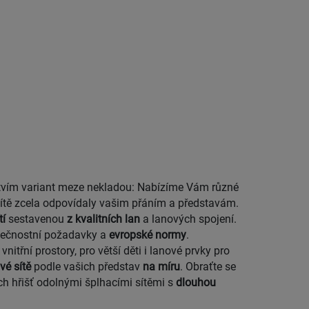
 sítě zcela odpovídaly vašim přáním a představám.
tí
sestavenou
z kvalitních lan
a lanových spojení.
ečnostní požadavky a
evropské normy
.
nitřní prostory, pro větší děti i
lanové prvky pro
vé sítě
podle vašich představ
na míru
. Obraťte se
h hřišť
odolnými šplhacími sítěmi s
dlouhou