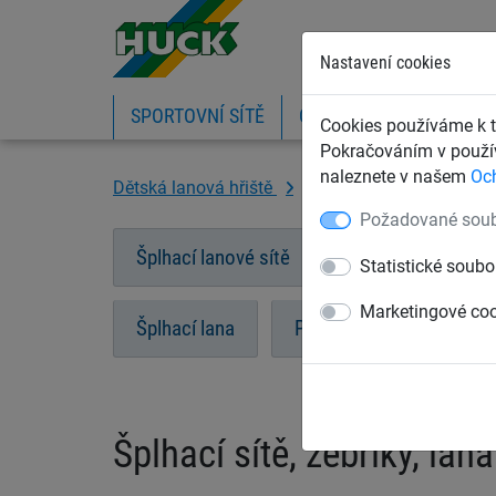
Nastavení cookies
SPORTOVNÍ SÍTĚ
OCHRANNÉ SÍTĚ A PLA
Cookies používáme k t
Pokračováním v použív
naleznete v našem
Oc
Dětská lanová hřiště
Šplhací sítě, žebříky, lan
Požadované soub
Šplhací lanové sítě
Možnosti kotvení 
Statistické soubo
Marketingové co
Šplhací lana
Provazové žebříky
Šplhací sítě, žebříky, lana