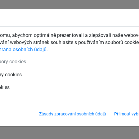
CHTY
ZÁCHYTNÉ BEZPEČNOSTNÍ SÍTĚ
DĚTSKÁ LANOVÁ 
omu, abychom optimálně prezentovali a zlepšovali naše webové
ání webových stránek souhlasíte s používáním souborů cookie.
hrana osobních údajů
.
a
ory cookies
šplhacích sítí
Příslušenství šplhacích sítí pro sloupy z
ry cookies
okies
Zásady zpracování osobních údajů
Přijmout vyb