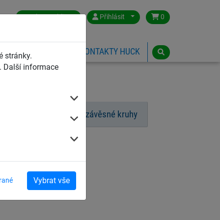
Czech Republic
Přihlásit
0
HŘIŠTĚ
ESHOP
KONTAKTY HUCK
 stránky.
 Další informace
 robinie
Cvičební závěsné kruhy
Vybrat vše
rané