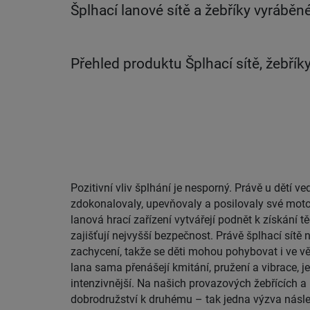
Šplhací lanové sítě a žebříky vyráběn
Přehled produktu Šplhací sítě, žebříky
Pozitivní vliv šplhání je nesporný. Právě u dětí ve
díky našemu výběru s množstvím variant meze ne
zdokonalovaly, upevňovaly a posilovaly své moto
lanová hrací zařízení vytvářejí podnět k získání t
zajišťují nejvyšší bezpečnost. Právě šplhací sítě 
zachycení, takže se děti mohou pohybovat i ve vě
lana sama přenášejí kmitání, pružení a vibrace, je
intenzivnější. Na našich provazových žebřících a
dobrodružství k druhému – tak jedna výzva násled