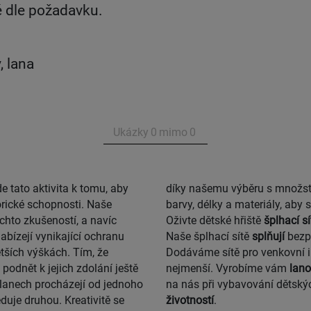
é dle požadavku.
, lana
Ukázky
0
mimo
0
de tato aktivita k tomu, aby
kladou: Nabízíme Vám různé
rické schopnosti. Naše
barvy, délky a materiály, aby
ěchto zkušeností, a navíc
Oživte dětské hřiště
šplhací sí
nabízejí vynikající ochranu
Naše šplhací sítě
splňují
bezp
tších výškách. Tím, že
Dodáváme sítě pro venkovní i v
 podnět k jejich zdolání ještě
nejmenší
. Vyrobíme vám
lano
 lanech procházejí od jednoho
na nás při vybavování
dětskýc
uje druhou. Kreativitě se
životností
.