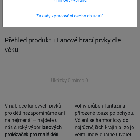
Lanové prvky a prolézačky pro naše
nejmenší.
Zásady zpracování osobních údajů
Přehled produktu Lanové hrací prvky dle
věku
Ukázky
0
mimo
0
V nabídce lanových prvků
volný průběh fantazii a
pro děti nezapomínáme ani
přirozené touze po pohybu.
na nejmenší – najdete u
Včlení se harmonicky do
nás široký výběr
lanových
nejrůznějších krajin a lze je
prolézaček pro malé děti
.
velmi individuálně utvářet.