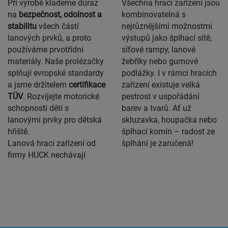
Při výrobě klademe důraz
Všechna hrací zařízení jsou
na
bezpečnost, odolnost a
kombinovatelná s
stabilitu
všech částí
nejrůznějšími možnostmi
lanových prvků, a proto
výstupů jako šplhací sítě,
používáme prvotřídní
síťové rampy, lanové
materiály. Naše prolézačky
žebříky nebo gumové
splňují evropské standardy
podlážky. I v rámci hracích
a jsme držitelem
certifikace
zařízení existuje velká
TÜV
. Rozvíjejte motorické
pestrost v uspořádání
schopnosti dětí s
barev a tvarů. Ať už
lanovými
prvky pro dětská
skluzavka, houpačka nebo
hřiště
.
šplhací komín – radost ze
Lanová hrací zařízení od
šplhání je zaručená!
firmy HUCK nechávají