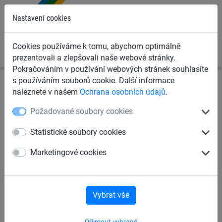
0
Nastavení cookies
Cookies používáme k tomu, abychom optimálně
prezentovali a zlepšovali naše webové stránky.
Pokračováním v používání webových stránek souhlasíte
s používáním souborů cookie. Další informace
Dětská lanová hřiště
Lanové hrací prvky dle věku
naleznete v našem
Ochrana osobních údajů
.
Požadované soubory cookies
pro děti od 2 let
pro děti od 3 let
Statistické soubory cookies
pro děti od 4 let
pro děti od 6 let
Marketingové cookies
Vybrat vše
Lanové hrací prvky dle věku
Přijmout vybrané