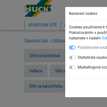
Nastavení cookies
SPORTOVNÍ SÍTĚ
OCHRANNÉ SÍTĚ A PLA
Cookies používáme k t
Pokračováním v použív
naleznete v našem
Oc
Sportovní sítě
Sítě pro ostatní sporty
Sítě n
Požadované soub
Sítě na basketbal
Sítě na nohejbal
Statistické soubo
Marketingové co
Indiaca
Sítě na zakrytí pískoviště
Sítě na lukostřelbu
Sítě na squash