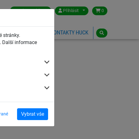
Czech Republic
Přihlásit
0
HŘIŠTĚ
ESHOP
KONTAKTY HUCK
 stránky.
 Další informace
Vybrat vše
rané