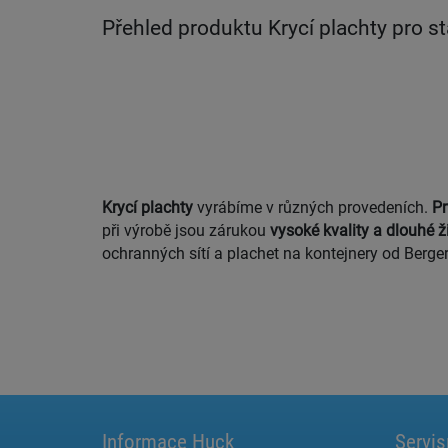
Přehled produktu Krycí plachty pro s
Krycí plachty
vyrábíme v různých provedeních.
Pr
při výrobě jsou zárukou
vysoké kvality a dlouhé ž
ochranných sítí a
plachet na kontejnery
od Berger
Informace Huck
Servis