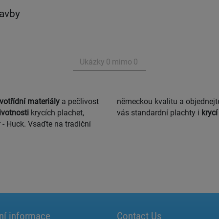
tavby
Ukázky
0
mimo
0
votřídní materiály
a pečlivost
německou kvalitu a objednejte
ivotnosti
krycích plachet,
vás standardní plachty i
krycí
 - Huck. Vsaďte na tradiční
ní informace
Contact Us