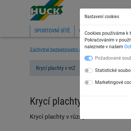
Nastavení cookies
SPORTOVNÍ SÍTĚ
OCHRANNÉ SÍTĚ A PLA
Cookies používáme k t
Pokračováním v použív
naleznete v našem
Oc
Záchytné bezpečnostní sítě
Krycí plachty pro
Požadované soub
Krycí plachty v m2
Krycí neprodyšné 
Statistické soubo
Marketingové co
Krycí plachty pro stavby
Krycí plachty v různých šířkách a hus