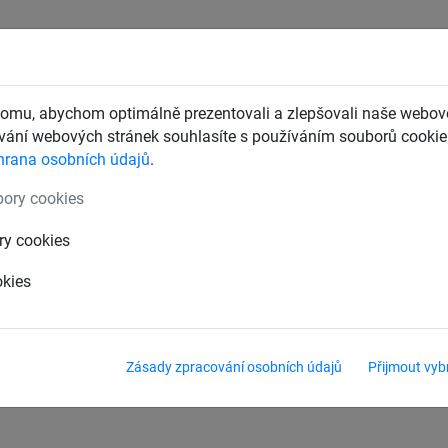
CHTY
ZÁCHYTNÉ BEZPEČNOSTNÍ SÍTĚ
DĚTSKÁ LANOVÁ 
omu, abychom optimálně prezentovali a zlepšovali naše webové
ání webových stránek souhlasíte s používáním souborů cookie.
hrana osobních údajů
.
 stavby
ory cookies
plachty
Uchycení plachet
ry cookies
okies
Zásady zpracování osobních údajů
Přijmout vyb
totách.