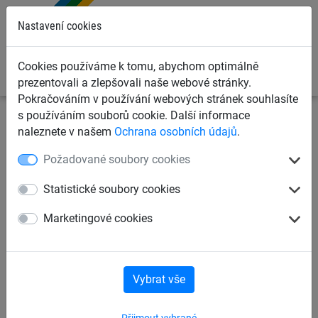
0
Nastavení cookies
Cookies používáme k tomu, abychom optimálně
prezentovali a zlepšovali naše webové stránky.
Pokračováním v používání webových stránek souhlasíte
s používáním souborů cookie. Další informace
Sportovní sítě
Sítě pro ostatní sporty
Sítě pro lanová
naleznete v našem
Ochrana osobních údajů
.
centra
Požadované soubory cookies
Sítě na basketbal
Sítě na nohejbal
Statistické soubory cookies
Marketingové cookies
Sítě na lední hokej
Sítě na kolovou
Sítě na kolové pólo
Sítě na vodní pólo
Vybrat vše
Přijmout vybrané