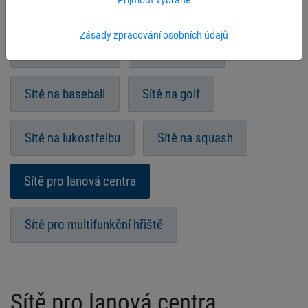
Indiaca
Sítě na zakrytí pískoviště
Zásady zpracování osobních údajů
Sítě pro atletiku
Sítě na kriket
Sítě na baseball
Sítě na golf
Sítě na lukostřelbu
Sítě na squash
Sítě pro lanová centra
Sítě pro multifunkční hřiště
Sítě pro lanová centra