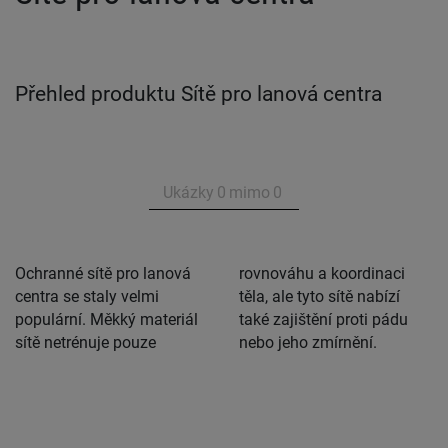
Přehled produktu Sítě pro lanová centra
Ukázky
0
mimo
0
Ochranné sítě pro lanová
rovnováhu a koordinaci
centra se staly velmi
těla, ale tyto sítě nabízí
populární. Měkký materiál
také zajištění proti pádu
sítě netrénuje pouze
nebo jeho zmírnění.