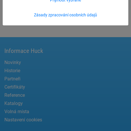
Certifikát ISO 9001 Manfred Huck GmbH
Zásady zpracování osobních údajů
Informace Huck
Novinky
Historie
Partneři
Certifikáty
Reference
Katalogy
Volná místa
Nastavení cookies