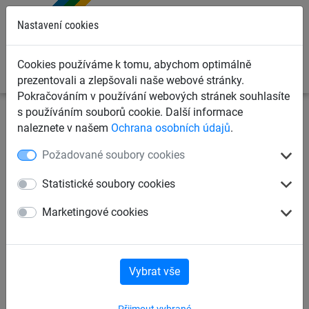
0
Nastavení cookies
Cookies používáme k tomu, abychom optimálně
prezentovali a zlepšovali naše webové stránky.
Pokračováním v používání webových stránek souhlasíte
s používáním souborů cookie. Další informace
naleznete v našem
Ochrana osobních údajů
.
Certifikát ISO 9001 CZ
Požadované soubory cookies
Certifikát ISO 9001 Huck CZ
Statistické soubory cookies
Certifikát ISO 14001 CZ
Marketingové cookies
Certifikát ISO 14001 Huck CZ
Certifikát IATF 16949 CZ
Vybrat vše
Certifikát IATF 16949 Huck CZ
Certifikát ISO 9001 DE
Přijmout vybrané