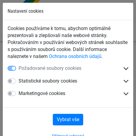
0
Nastavení cookies
Cookies používáme k tomu, abychom optimálně
prezentovali a zlepšovali naše webové stránky.
Pokračováním v používání webových stránek souhlasíte
s používáním souborů cookie. Další informace
Sportovní sítě
Sítě pro ostatní sporty
Sítě na
naleznete v našem
Ochrana osobních údajů
.
kolovou
Požadované soubory cookies
Sítě na basketbal
Sítě na nohejbal
Statistické soubory cookies
Marketingové cookies
Sítě na lední hokej
Sítě na kolovou
Sítě na kolové pólo
Sítě na vodní pólo
Vybrat vše
Přijmout vybrané