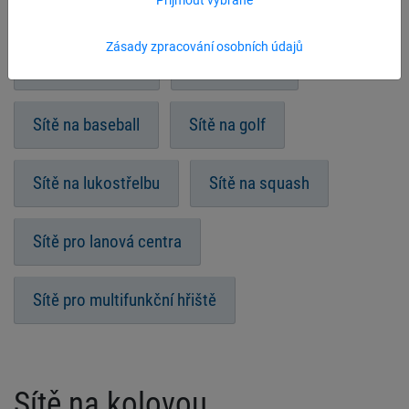
Indiaca
Sítě na zakrytí pískoviště
Zásady zpracování osobních údajů
Sítě pro atletiku
Sítě na kriket
Sítě na baseball
Sítě na golf
Sítě na lukostřelbu
Sítě na squash
Sítě pro lanová centra
Sítě pro multifunkční hřiště
Sítě na kolovou