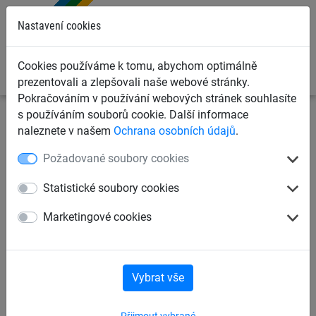
0
Nastavení cookies
Cookies používáme k tomu, abychom optimálně
prezentovali a zlepšovali naše webové stránky.
Pokračováním v používání webových stránek souhlasíte
s používáním souborů cookie. Další informace
Záchytné bezpečnostní sítě
Příslušenství k zavěšení
naleznete v našem
Ochrana osobních údajů
.
záchytných sítí
Karabiny
Požadované soubory cookies
Lana
Karabiny
Uskladnění sítí
Statistické soubory cookies
Marketingové cookies
Karabiny
Vybrat vše
Přijmout vybrané