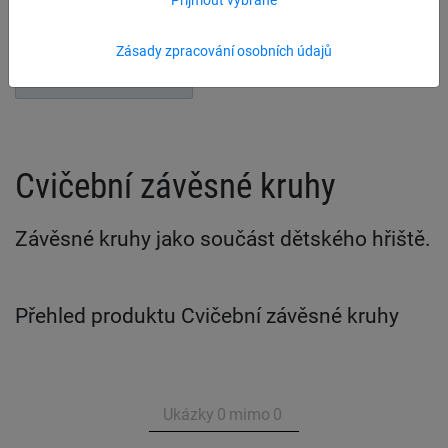
Cvičební závěsné kruhy
Šplhací lana
Zásady zpracování osobních údajů
Provazové žebříky
Cvičební závěsné kruhy
Závěsné kruhy jako součást dětského hřiště.
Přehled produktu Cvičební závěsné kruhy
Ukázky
0
mimo
0