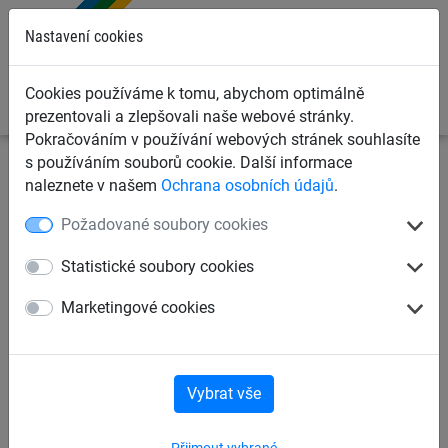
0
Nastavení cookies
Cookies používáme k tomu, abychom optimálně
prezentovali a zlepšovali naše webové stránky.
Pokračováním v používání webových stránek souhlasíte
s používáním souborů cookie. Další informace
Dětská lanová hřiště
Šplhací sítě, žebříky, lana
naleznete v našem
Ochrana osobních údajů
.
Cvičební závěsné kruhy
Požadované soubory cookies
Šplhací lanové sítě
Statistické soubory cookies
Marketingové cookies
Možnosti kotvení šplhacích sítí
Příslušenství šplhacích sítí pro sloupy z robinie
Vybrat vše
Přijmout vybrané