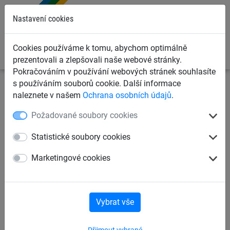
0
Nastavení cookies
Cookies používáme k tomu, abychom optimálně
prezentovali a zlepšovali naše webové stránky.
Pokračováním v používání webových stránek souhlasíte
s používáním souborů cookie. Další informace
Dětská lanová hřiště
Šplhací sítě, žebříky, lana
naleznete v našem
Ochrana osobních údajů
.
Šplhací lana
Požadované soubory cookies
Šplhací lanové sítě
Statistické soubory cookies
Marketingové cookies
Možnosti kotvení šplhacích sítí
Příslušenství šplhacích sítí pro sloupy z robinie
Vybrat vše
Přijmout vybrané