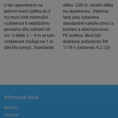
U lan upevněných na
délka: 2,00 m, ostatní délky
jednom konci (délka do 2
na objednávku. Všechna
m) musí činit minimální
lana jsou vybavena
vzdálenost k nejbližšímu
standardně nahoře očnicí a
pevnému dílu zařízení 60
kruhem a dole koncovou
cm. U délek 2 – 4 m se tato
PE krytkou. Musí být
vzdálenost zvyšuje na 1 m
dodrženy požadavky EN
(dle EN normy). Standardní
1176-1 (odstavec 4.2.12)!
Informace Huck
Novinky
Historie