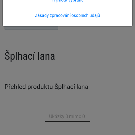
Cvičební závěsné kruhy
Šplhací lana
Zásady zpracování osobních údajů
Provazové žebříky
Šplhací lana
Přehled produktu Šplhací lana
Ukázky
0
mimo
0