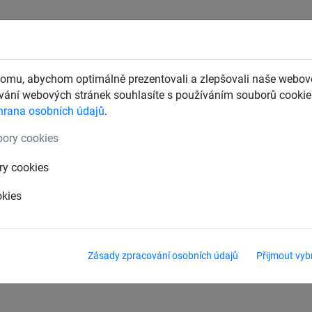
CHTY
ZÁCHYTNÉ BEZPEČNOSTNÍ SÍTĚ
DĚTSKÁ LANOVÁ 
omu, abychom optimálně prezentovali a zlepšovali naše webové
ání webových stránek souhlasíte s používáním souborů cookie.
hrana osobních údajů
.
ní sítě
Ochranné sítě v m²
ory cookies
tím
ry cookies
okies
Zásady zpracování osobních údajů
Přijmout vyb
ání.