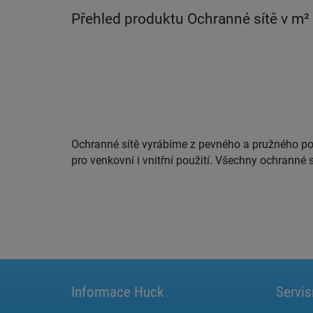
Přehled produktu Ochranné sítě v m²
Ochranné sítě vyrábíme z pevného a pružného pol
5 - 7 mm v průměru. Toto zesílené obšití je již 
pro venkovní i vnitřní použití. Všechny ochranné s
Informace Huck
Servis