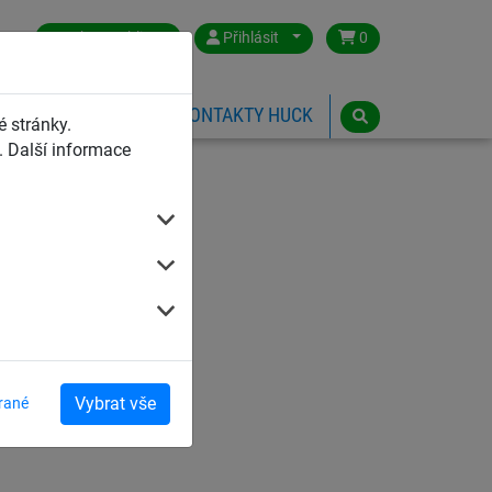
Czech Republic
Přihlásit
0
HŘIŠTĚ
ESHOP
KONTAKTY HUCK
 stránky.
 Další informace
Vybrat vše
rané