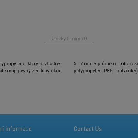
Ukázky
0
mimo
0
ypropylenu, který je vhodný
zahrnuto v ceně za m2. (PP -
ítě mají pevný zesílený okraj
polypropylen, PES - polyester)
ní informace
Contact Us