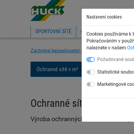
Nastavení cookies
SPORTOVNÍ SÍTĚ
OCHRANNÉ SÍTĚ A PLA
Cookies používáme k t
Pokračováním v použív
naleznete v našem
Oc
Záchytné bezpečnostní sítě
Ochranné standard
Požadované soub
Ochranné sítě v m²
Příslušenství k sí
Statistické soubo
Marketingové co
Ochranné sítě v m²
Výroba ochranných sítí na míru dle př