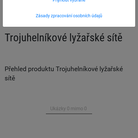
Trojuhelníkové lyžařské sítě
Příslušenství
Zásady zpracování osobních údajů
Trojuhelníkové lyžařské sítě
Přehled produktu Trojuhelníkové lyžařské
sítě
Ukázky
0
mimo
0