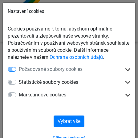
0
Nastavení cookies
Cookies používáme k tomu, abychom optimálně
prezentovali a zlepšovali naše webové stránky.
Pokračováním v používání webových stránek souhlasíte
s používáním souborů cookie. Další informace
Sportovní sítě
Sítě a plůtky na lyžování
naleznete v našem
Ochrana osobních údajů
.
Trojuhelníkové lyžařské sítě
Požadované soubory cookies
Lyžařské plůtky
Statistické soubory cookies
Marketingové cookies
Bezpečnostní sítě pro sjezdovky, typ A a B
Vymezovací sítě, typ C
Ochranné sítě
Vybrat vše
Přijmout vybrané