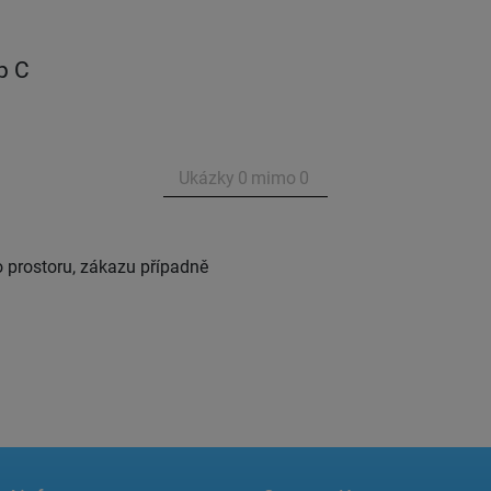
p C
Ukázky
0
mimo
0
 prostoru, zákazu případně