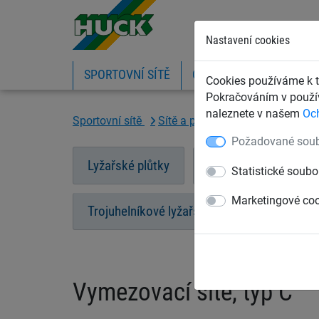
Nastavení cookies
SPORTOVNÍ SÍTĚ
OCHRANNÉ SÍTĚ A PLA
Cookies používáme k t
Pokračováním v použív
naleznete v našem
Oc
Sportovní sítě
Sítě a plůtky na lyžování
Vym
Požadované soub
Lyžařské plůtky
Bezpečnostní sítě pro
Statistické soubo
Marketingové co
Trojuhelníkové lyžařské sítě
Přísluše
Vymezovací sítě, typ C