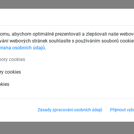
CHTY
ZÁCHYTNÉ BEZPEČNOSTNÍ SÍTĚ
DĚTSKÁ LANOVÁ 
omu, abychom optimálně prezentovali a zlepšovali naše webové
ání webových stránek souhlasíte s používáním souborů cookie.
hrana osobních údajů
.
ezovací sítě, typ C
ory cookies
 sjezdovky, typ A a B
Vymezovací sítě, typ C
Oc
ry cookies
okies
nství
Zásady zpracování osobních údajů
Přijmout vyb