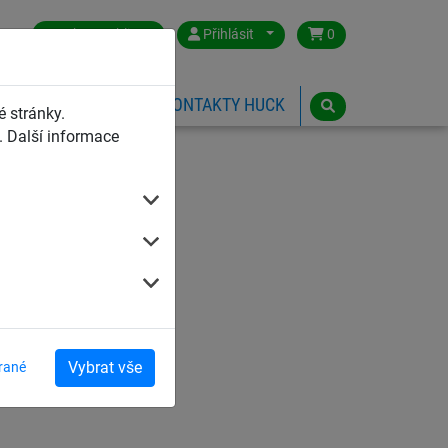
Czech Republic
Přihlásit
0
HŘIŠTĚ
ESHOP
KONTAKTY HUCK
 stránky.
 Další informace
hranné sítě
Vybrat vše
rané