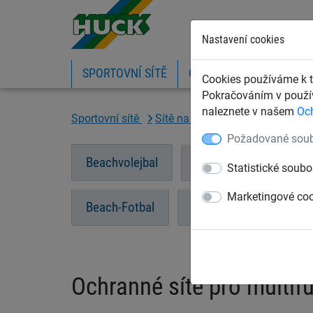
Nastavení cookies
SPORTOVNÍ SÍTĚ
OCHRANNÉ SÍTĚ A PLA
Cookies používáme k t
Pokračováním v použív
naleznete v našem
Oc
Sportovní sítě
Sítě na plážové sporty
Ochra
Požadované soub
Beachvolejbal
Beachvolejbalové sad
Statistické soubo
Marketingové co
Beach-Fotbal
Sítě pro Street basketb
Ochranné sítě pro multif