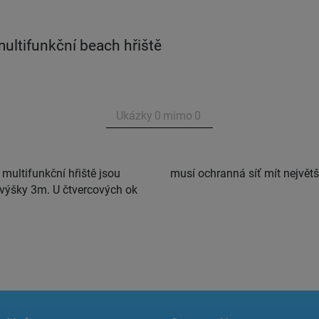
ultifunkční beach hřiště
Ukázky
0
mimo
0
multifunkční hřiště jsou
musí ochranná síť mít největ
 výšky 3m. U čtvercových ok