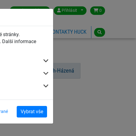
Czech Republic
Přihlásit
0
HŘIŠTĚ
ESHOP
KONTAKTY HUCK
 stránky.
 Další informace
Beach-Tenis
Beach-Házená
Vybrat vše
rané