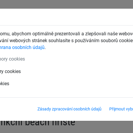
CHTY
ZÁCHYTNÉ BEZPEČNOSTNÍ SÍTĚ
DĚTSKÁ LANOVÁ 
omu, abychom optimálně prezentovali a zlepšovali naše webové
ání webových stránek souhlasíte s používáním souborů cookie.
hrana osobních údajů
.
nné sítě pro multifunkční beach hřiště
ory cookies
y
Beach-Badminton
Badmintonové sady
ry cookies
okies
al
Ochranné sítě pro multifunkční beach hřiště
Zásady zpracování osobních údajů
Přijmout vyb
unkční beach hřiště