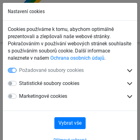
0
Nastavení cookies
Cookies používáme k tomu, abychom optimálně
prezentovali a zlepšovali naše webové stránky.
Pokračováním v používání webových stránek souhlasíte
s používáním souborů cookie. Další informace
Sportovní sítě
Sítě na plážové sporty
Beach-Fotbal
naleznete v našem
Ochrana osobních údajů
.
Požadované soubory cookies
Beachvolejbal
Beachvolejbalové sady
Statistické soubory cookies
Beach-Badminton
Badmintonové sady
Marketingové cookies
Beach-Tenis
Beach-Házená
Vybrat vše
Beach-Fotbal
Sítě pro Street basketbal
Přijmout vybrané