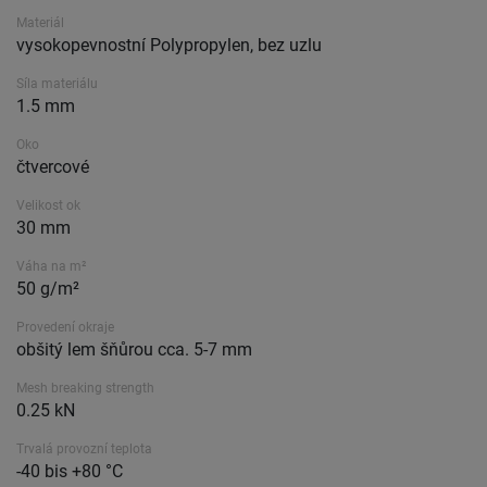
Materiál
vysokopevnostní Polypropylen, bez uzlu
Síla materiálu
1.5 mm
Oko
čtvercové
Velikost ok
30 mm
Váha na m²
50 g/m²
Provedení okraje
obšitý lem šňůrou cca. 5-7 mm
Mesh breaking strength
0.25 kN
Trvalá provozní teplota
-40 bis +80 °C