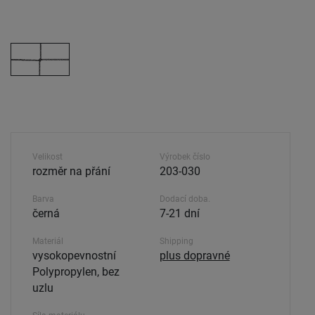
Velikost
Výrobek číslo
rozměr na přání
203-030
Barva
Dodací doba.
černá
7-21 dní
Materiál
Shipping
vysokopevnostní
plus dopravné
Polypropylen, bez
uzlu