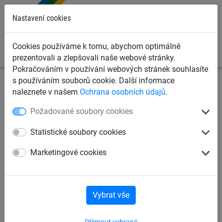
0
Nastavení cookies
Cookies používáme k tomu, abychom optimálně
prezentovali a zlepšovali naše webové stránky.
Pokračováním v používání webových stránek souhlasíte
s používáním souborů cookie. Další informace
Sportovní sítě
Ochranné sítě na míče
Ochranné sítě v
naleznete v našem
Ochrana osobních údajů
.
m²
Požadované soubory cookies
Ochranná síť bezuzlová PP 1,5
Statistické soubory cookies
mm, oko 30 mm
Marketingové cookies
Vybrat vše
Přijmout vybrané