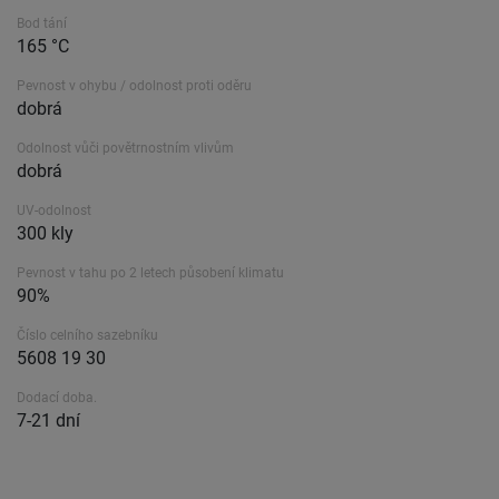
Bod tání
165 °C
Pevnost v ohybu / odolnost proti oděru
dobrá
Odolnost vůči povětrnostním vlivům
dobrá
UV-odolnost
300 kly
Pevnost v tahu po 2 letech působení klimatu
90%
Číslo celního sazebníku
5608 19 30
Dodací doba.
7-21 dní