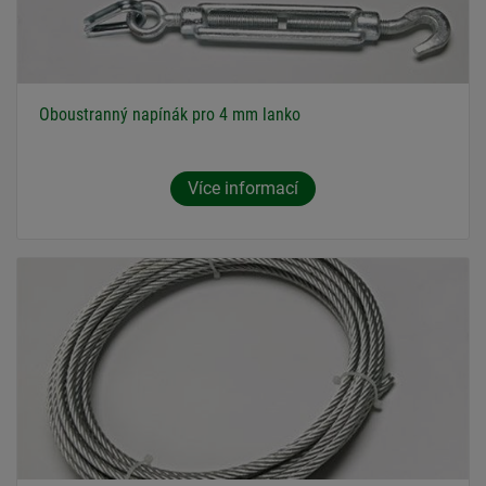
Oboustranný napínák pro 4 mm lanko
Více informací