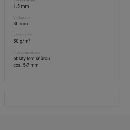
Síla materiálu
1.5 mm
Velikost ok
30 mm
Váha na m²
50 g/m²
Provedení okraje
obšitý lem šňůrou
cca. 5-7 mm