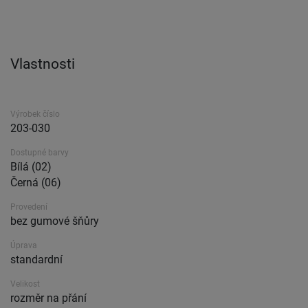
Vlastnosti
Výrobek číslo
203-030
Dostupné barvy
Bílá (02)
Černá (06)
Provedení
bez gumové šňůry
Úprava
standardní
Velikost
rozměr na přání