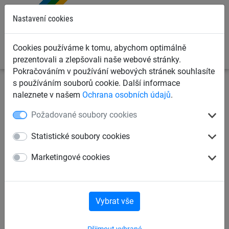
0
Nastavení cookies
Cookies používáme k tomu, abychom optimálně
prezentovali a zlepšovali naše webové stránky.
Pokračováním v používání webových stránek souhlasíte
s používáním souborů cookie. Další informace
Sportovní sítě
Sítě na tenis
Tenisové stínící plachty
naleznete v našem
Ochrana osobních údajů
.
Požadované soubory cookies
Pozinkovaná karabina
Statistické soubory cookies
Marketingové cookies
Vybrat vše
Přijmout vybrané