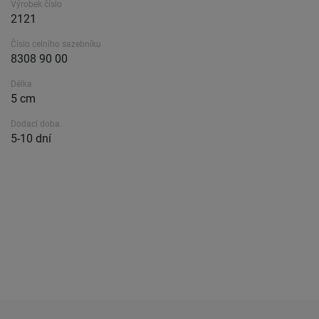
Výrobek číslo
2121
Číslo celního sazebníku
8308 90 00
Délka
5 cm
Dodací doba.
5-10 dní