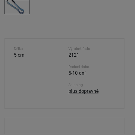
Délka
Výrobek číslo
5 cm
2121
Dodací doba.
5-10 dní
Shipping
plus dopravné