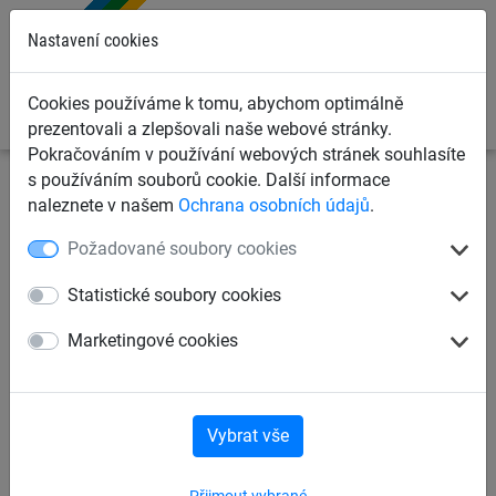
0
Nastavení cookies
Cookies používáme k tomu, abychom optimálně
prezentovali a zlepšovali naše webové stránky.
Pokračováním v používání webových stránek souhlasíte
s používáním souborů cookie. Další informace
Sportovní sítě
Ochranné sítě na míče
Lana k
naleznete v našem
Ochrana osobních údajů
.
ochranným sítím
Požadované soubory cookies
Pletená šňůra PP ø 3,0 mm
Statistické soubory cookies
Marketingové cookies
Vybrat vše
Přijmout vybrané