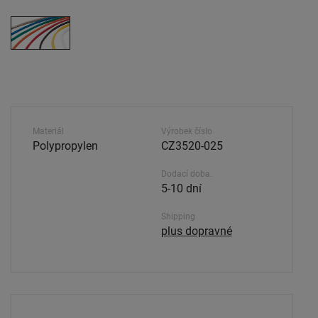
Materiál
Výrobek číslo
Polypropylen
CZ3520-025
Dodací doba.
5-10 dní
Shipping
plus dopravné