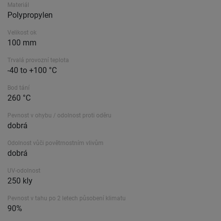
Materiál
Polypropylen
Velikost ok
100 mm
Trvalá provozní teplota
-40 to +100 °C
Bod tání
260 °C
Pevnost v ohybu / odolnost proti oděru
dobrá
Odolnost vůči povětrnostním vlivům
dobrá
UV-odolnost
250 kly
Pevnost v tahu po 2 letech působení klimatu
90%