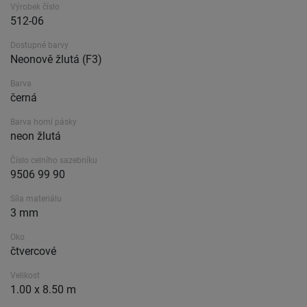
Výrobek číslo
512-06
Dostupné barvy
Neonově žlutá (F3)
Barva
černá
Barva horní pásky
neon žlutá
Číslo celního sazebníku
9506 99 90
Síla materiálu
3 mm
Oko
čtvercové
Velikost
1.00 x 8.50 m