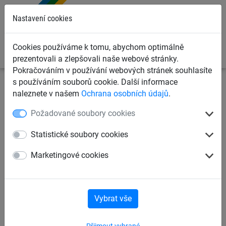
0
Nastavení cookies
Cookies používáme k tomu, abychom optimálně
prezentovali a zlepšovali naše webové stránky.
Pokračováním v používání webových stránek souhlasíte
s používáním souborů cookie. Další informace
Sportovní sítě
Sítě na volejbal
Volejbalové sítě pro
naleznete v našem
Ochrana osobních údajů
.
beachvolejbal
Požadované soubory cookies
Volejbalová síť pro plážový
Statistické soubory cookies
volejbal, PP 3 mm
Marketingové cookies
Vybrat vše
Přijmout vybrané