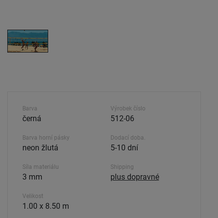
Barva
Výrobek číslo
černá
512-06
Barva horní pásky
Dodací doba.
neon žlutá
5-10 dní
Síla materiálu
Shipping
3 mm
plus dopravné
Velikost
1.00 x 8.50 m