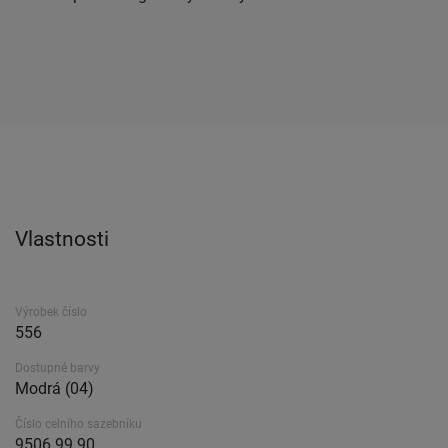
Vlastnosti
Výrobek číslo
556
Dostupné barvy
Modrá (04)
Číslo celního sazebníku
9506 99 90