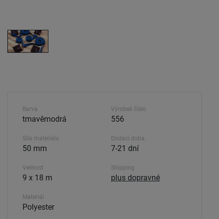
Barva
Výrobek číslo
tmavěmodrá
556
Síla materiálu
Dodací doba.
50 mm
7-21 dní
Velikost
Shipping
9 x 18 m
plus dopravné
Materiál
Polyester