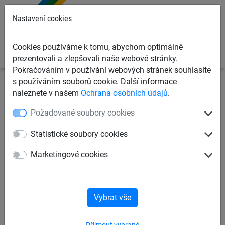
0
Nastavení cookies
Cookies používáme k tomu, abychom optimálně
prezentovali a zlepšovali naše webové stránky.
Pokračováním v používání webových stránek souhlasíte
s používáním souborů cookie. Další informace
Sportovní sítě
Sítě na volejbal
Volejbalové sítě pro
naleznete v našem
Ochrana osobních údajů
.
beachvolejbal
Požadované soubory cookies
Značení hřiště pro plážový
Statistické soubory cookies
volejbal, polypropylen
Marketingové cookies
Vybrat vše
Přijmout vybrané