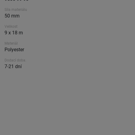
Síla materiálu
50 mm
Velikost
9 x 18 m
Materiál
Polyester
Dodací doba.
7-21 dní