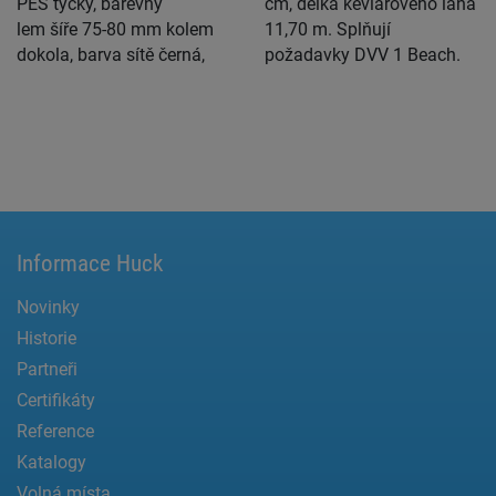
PES tyčky, barevný
cm, délka kevlarového lana
lem šíře 75-80 mm kolem
11,70 m. Splňují
dokola, barva sítě černá,
požadavky DVV 1 Beach.
Informace Huck
Novinky
Historie
Partneři
Certifikáty
Reference
Katalogy
Volná místa