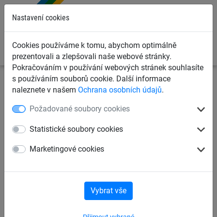
0
Nastavení cookies
Cookies používáme k tomu, abychom optimálně
prezentovali a zlepšovali naše webové stránky.
Pokračováním v používání webových stránek souhlasíte
s používáním souborů cookie. Další informace
Sportovní sítě
Sítě na volejbal
Volejbalové sítě pro
naleznete v našem
Ochrana osobních údajů
.
beachvolejbal
Požadované soubory cookies
Volejbalové sítě a příslušenství
Statistické soubory cookies
Marketingové cookies
Volejbalové sítě pro beachvolejbal
Volejbalové sítě Antivandal
Vybrat vše
Přijmout vybrané