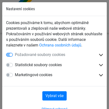
0
Nastavení cookies
Cookies používáme k tomu, abychom optimálně
prezentovali a zlepšovali naše webové stránky.
Pokračováním v používání webových stránek souhlasíte
s používáním souborů cookie. Další informace
Ochranné sítě a plachty
Ochranné sítě pro sklady
Sítě
naleznete v našem
Ochrana osobních údajů
.
pro paletové regály
Požadované soubory cookies
Sítě pro paletové regály
Statistické soubory cookies
Marketingové cookies
Příslušenství pro zavěšení sítí
Vybrat vše
Sítě pro paletové regály
Přijmout vybrané