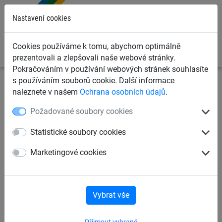
0
Nastavení cookies
Cookies používáme k tomu, abychom optimálně
prezentovali a zlepšovali naše webové stránky.
Pokračováním v používání webových stránek souhlasíte
s používáním souborů cookie. Další informace
Ochranné sítě a plachty
Ochranné sítě pro sklady
naleznete v našem
Ochrana osobních údajů
.
Příslušenství pro zavěšení sítí
Požadované soubory cookies
Sítě pro paletové regály
Statistické soubory cookies
Marketingové cookies
Příslušenství pro zavěšení sítí
Vybrat vše
Příslušenství pro zavěšení sítí
Přijmout vybrané