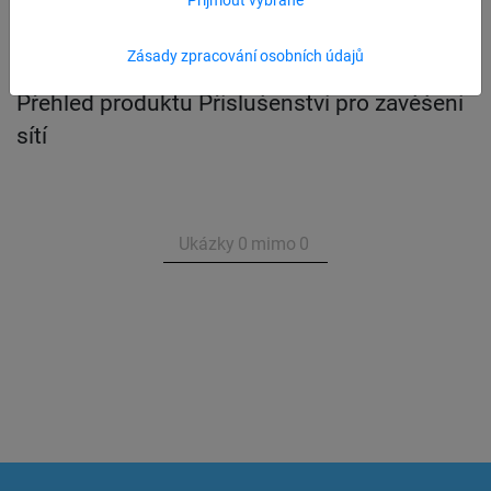
Zásady zpracování osobních údajů
Přehled produktu Příslušenství pro zavěšení
sítí
Ukázky
0
mimo
0