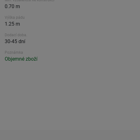
Min. vzdálenost ke konstrukci
0.70 m
Výška pádu
1.25 m
Dodací doba.
30-45 dní
Poznámka
Objemné zboží