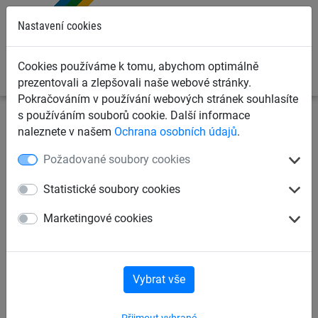
0
Nastavení cookies
Cookies používáme k tomu, abychom optimálně
prezentovali a zlepšovali naše webové stránky.
Pokračováním v používání webových stránek souhlasíte
s používáním souborů cookie. Další informace
Dětská lanová hřiště
Houpačky a ptačí hnízda
Lanové
naleznete v našem
Ochrana osobních údajů
.
houpačky
Požadované soubory cookies
Pralesní houpačka, závěsná
Statistické soubory cookies
výška 2,00 m
Marketingové cookies
Vybrat vše
Přijmout vybrané