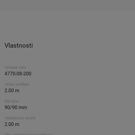
Vlastnosti
Výrobek číslo
4770-08-200
Výška zavěšení
2.00 m
Síla lana
90/90 mm
Vzdálenosti otvorů
2.00 m