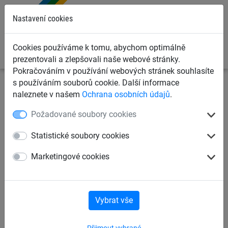
0
Nastavení cookies
Cookies používáme k tomu, abychom optimálně
prezentovali a zlepšovali naše webové stránky.
Pokračováním v používání webových stránek souhlasíte
s používáním souborů cookie. Další informace
Dětská lanová hřiště
Příslušenství pro houpačky
naleznete v našem
Ochrana osobních údajů
.
Závěsná ložiska
Požadované soubory cookies
Křížový kloub
Statistické soubory cookies
Marketingové cookies
Vybrat vše
Přijmout vybrané