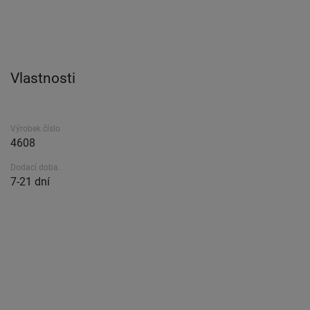
Vlastnosti
Výrobek číslo
4608
Dodací doba.
7-21 dní