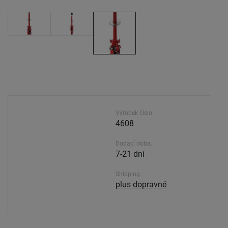
Výrobek číslo
4608
Dodací doba.
7-21 dní
Shipping
plus dopravné