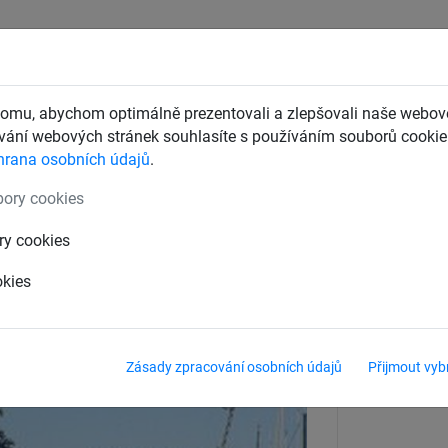
CHTY
ZÁCHYTNÉ BEZPEČNOSTNÍ SÍTĚ
DĚTSKÁ LANOVÁ 
omu, abychom optimálně prezentovali a zlepšovali naše webové
ání webových stránek souhlasíte s používáním souborů cookie.
hrana osobních údajů
.
řevěné rámy pro houpačky
ory cookies
 z douglasky dlouhá, výška zavě
ry cookies
okies
Zásady zpracování osobních údajů
Přijmout vyb