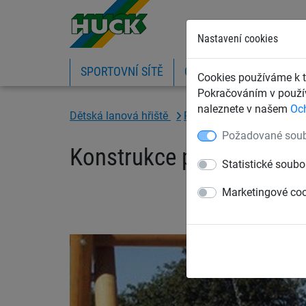
Nastavení cookies
SPORTOVNÍ SÍTĚ
OCHRANNÉ SÍTĚ A PLA
Cookies používáme k t
Pokračováním v použív
naleznete v našem
Oc
Dětská lanová hřiště
Rámy pro houpačky
D
Požadované soub
Konstrukce pro houpačky
Statistické soubo
Marketingové co