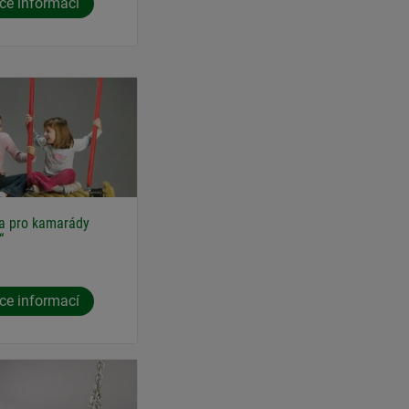
ce informací
a pro kamarády
“
ce informací