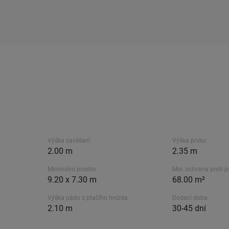
Výška zavěšení
Výška prvku
2.00 m
2.35 m
Minimální prostor
Min. ochrana proti 
9.20 x 7.30 m
68.00 m²
Výška pádu z ptačího hnízda
Dodací doba.
2.10 m
30-45 dní