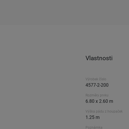
Vlastnosti
Výrobek číslo
4577-2-200
Rozměry prvku
6.80 x 2.60 m
Výška pádu z houpaček
1.25 m
Poznámka