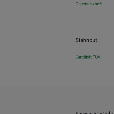
Objemné zboží
Stáhnout
Certifikát TÜV
Související výrobk