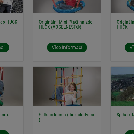
ízdo HUCK
Originální Mini Ptačí hnízdo
Originál
HUCK (VOGELNEST®)
HUCK
ací
Více informací
Ví
pačka
Šplhací komín ( bez ukotvení
Šplhací 
)