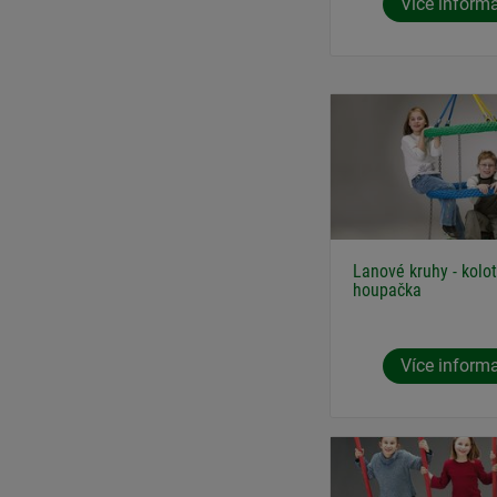
Více inform
Lanové kruhy - kolo
houpačka
Více inform