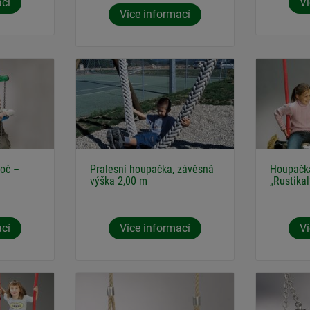
ací
Ví
Více informací
toč –
Pralesní houpačka, závěsná
Houpačk
výška 2,00 m
„Rustikal
ací
Více informací
Ví