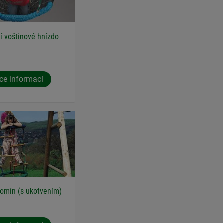
ní voštinové hnízdo
ce informací
komín (s ukotvením)