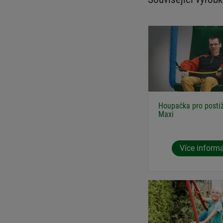
Houpačka pro posti
Maxi
Více inform