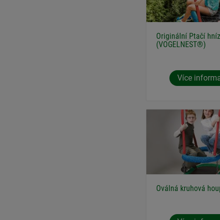
Originální Ptačí hn
(VOGELNEST®)
Více inform
Oválná kruhová hou