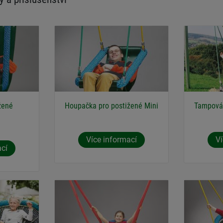
žené
Houpačka pro postižené Mini
Tampová
Více informací
Ví
ací