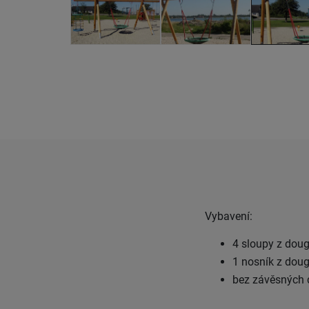
Vybavení:
4 sloupy z doug
1 nosník z doug
bez závěsných d