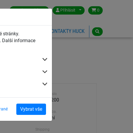
Czech Republic
Přihlásit
0
HŘIŠTĚ
ESHOP
KONTAKTY HUCK
 stránky.
 Další informace
šení 2,00 m
Výrobek číslo
4577-2-200
Vybrat vše
rané
Dodací doba.
30-45 dní
Shipping