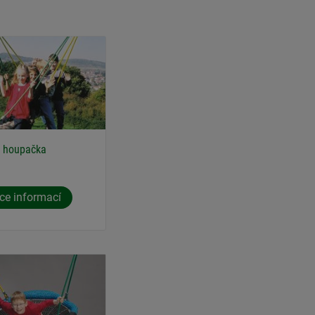
 houpačka
ce informací