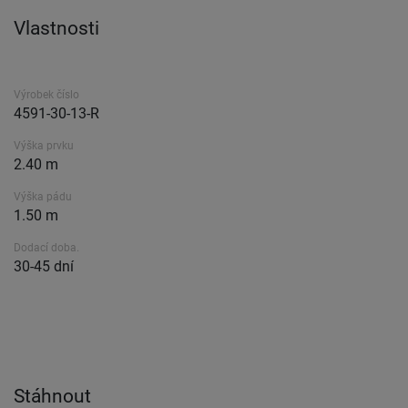
Vlastnosti
Výrobek číslo
4591-30-13-R
Výška prvku
2.40 m
Výška pádu
1.50 m
Dodací doba.
30-45 dní
Stáhnout