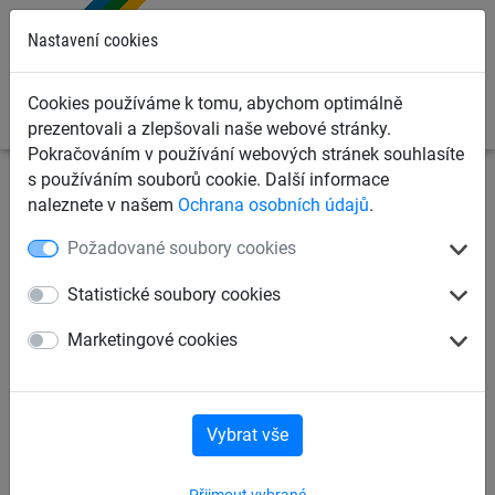
0
Nastavení cookies
Cookies používáme k tomu, abychom optimálně
prezentovali a zlepšovali naše webové stránky.
Pokračováním v používání webových stránek souhlasíte
s používáním souborů cookie. Další informace
Dětská lanová hřiště
Systém Vario
pro sloupy
naleznete v našem
Ochrana osobních údajů
.
z robinie
Požadované soubory cookies
Prvek Vario 13, pro sloupy
Statistické soubory cookies
z robinie
Marketingové cookies
Vybrat vše
Přijmout vybrané