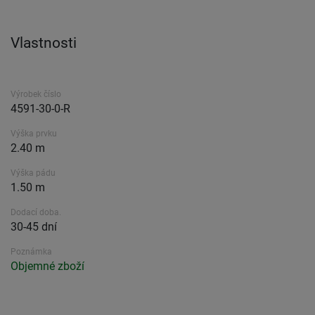
Vlastnosti
Výrobek číslo
4591-30-0-R
Výška prvku
2.40 m
Výška pádu
1.50 m
Dodací doba.
30-45 dní
Poznámka
Objemné zboží