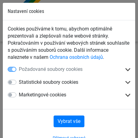
0
Nastavení cookies
Cookies používáme k tomu, abychom optimálně
prezentovali a zlepšovali naše webové stránky.
Pokračováním v používání webových stránek souhlasíte
s používáním souborů cookie. Další informace
Dětská lanová hřiště
Systém Vario
pro sloupy
naleznete v našem
Ochrana osobních údajů
.
z robinie
Požadované soubory cookies
Sloup z robinie, jednotlivě
Statistické soubory cookies
Marketingové cookies
Vybrat vše
Přijmout vybrané