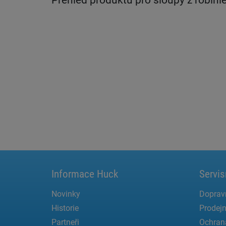
Přehled produktu pro sloupy z robini
Informace Huck
Servis
Novinky
Doprav
Historie
Prodejn
Partneři
Ochran