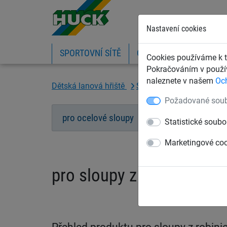
Nastavení cookies
SPORTOVNÍ SÍTĚ
OCHRANNÉ SÍTĚ A PLA
Cookies používáme k t
Pokračováním v použív
naleznete v našem
Oc
Dětská lanová hřiště
Systém Vario
pro slou
Požadované soub
pro ocelové sloupy
pro sloupy z robin
Statistické soubo
Marketingové co
pro sloupy z robinie