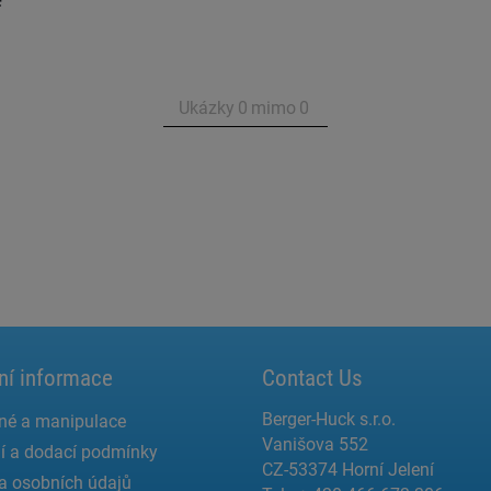
e
Ukázky
0
mimo
0
ní informace
Contact Us
Berger-Huck s.r.o.
né a manipulace
Vanišova 552
í a dodací podmínky
CZ-53374 Horní Jelení
a osobních údajů