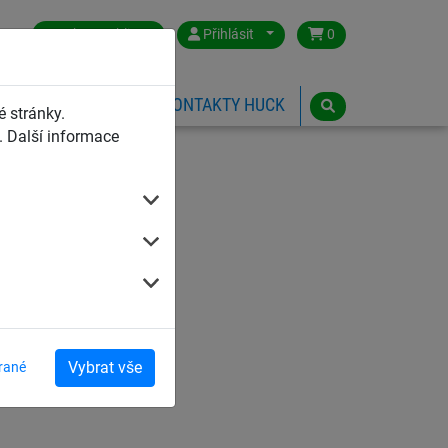
Czech Republic
Přihlásit
0
HŘIŠTĚ
ESHOP
KONTAKTY HUCK
 stránky.
 Další informace
Vybrat vše
rané