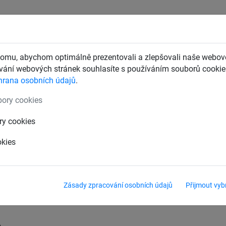
CHTY
ZÁCHYTNÉ BEZPEČNOSTNÍ SÍTĚ
DĚTSKÁ LANOVÁ 
omu, abychom optimálně prezentovali a zlepšovali naše webové
ání webových stránek souhlasíte s používáním souborů cookie.
hrana osobních údajů
.
py z robinie
ory cookies
ie
ry cookies
okies
Zásady zpracování osobních údajů
Přijmout vyb