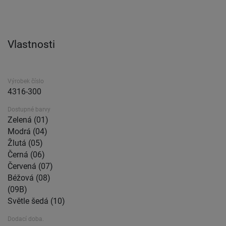
Vlastnosti
Výrobek číslo
4316-300
Dostupné barvy
Zelená (01)
Modrá (04)
Žlutá (05)
Černá (06)
Červená (07)
Béžová (08)
(09B)
Světle šedá (10)
Dodací doba.