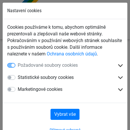
0
Nastavení cookies
Cookies používáme k tomu, abychom optimálně
prezentovali a zlepšovali naše webové stránky.
Pokračováním v používání webových stránek souhlasíte
s používáním souborů cookie. Další informace
Dětská lanová hřiště
Šplhací lanové sítě
Lano
naleznete v našem
Ochrana osobních údajů
.
Herkules
Požadované soubory cookies
Šplhací sítě Herkules Ø 16
Statistické soubory cookies
mm, oka 30 cm
Marketingové cookies
Vybrat vše
Přijmout vybrané