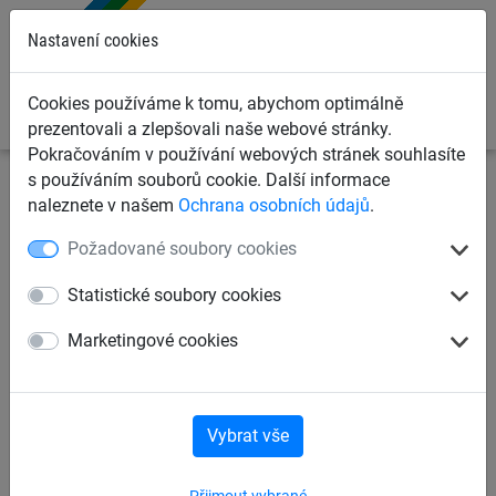
0
Nastavení cookies
Cookies používáme k tomu, abychom optimálně
prezentovali a zlepšovali naše webové stránky.
Pokračováním v používání webových stránek souhlasíte
s používáním souborů cookie. Další informace
Dětská lanová hřiště
Šplhací lanové sítě
Lano
naleznete v našem
Ochrana osobních údajů
.
Herkules
Požadované soubory cookies
Lano Herkules
Lano Polypropylen
Statistické soubory cookies
Marketingové cookies
Lano Herkules
Vybrat vše
Přijmout vybrané