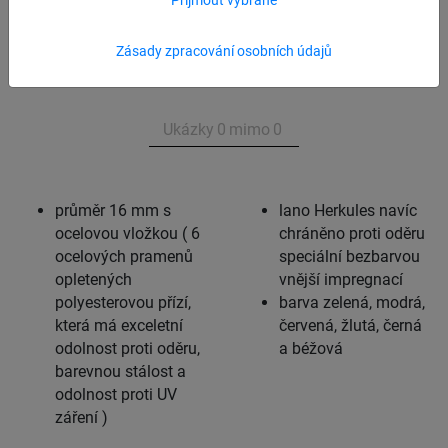
Přehled produktu Lano Herkules
Zásady zpracování osobních údajů
Ukázky
0
mimo
0
průměr 16 mm s
lano Herkules navíc
ocelovou vložkou ( 6
chráněno proti oděru
ocelových pramenů
speciální bezbarvou
opletených
vnější impregnací
polyesterovou přízí,
barva zelená, modrá,
která má exceletní
červená, žlutá, černá
odolnost proti oděru,
a béžová
barevnou stálost a
odolnost proti UV
záření )