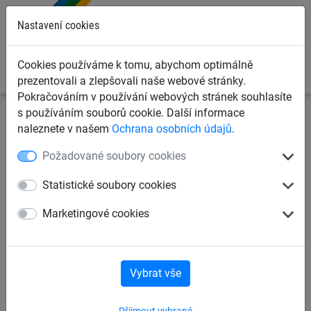
0
Nastavení cookies
Cookies používáme k tomu, abychom optimálně
prezentovali a zlepšovali naše webové stránky.
Pokračováním v používání webových stránek souhlasíte
s používáním souborů cookie. Další informace
Dětská lanová hřiště
Bezbariérové hrací prvky
naleznete v našem
Ochrana osobních údajů
.
Závěsné komponenty
Požadované soubory cookies
Kompletní zařízení
Závěsné komponenty
Statistické soubory cookies
Marketingové cookies
Závěsné komponenty
Vybrat vše
Přijmout vybrané