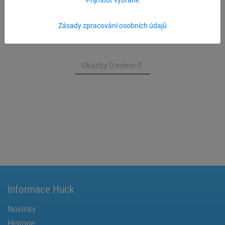
Přehled produktu Závěsné komponenty
Zásady zpracování osobních údajů
Ukázky
0
mimo
0
Informace Huck
Novinky
Historie