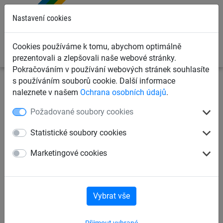
0
Nastavení cookies
Cookies používáme k tomu, abychom optimálně
prezentovali a zlepšovali naše webové stránky.
Pokračováním v používání webových stránek souhlasíte
s používáním souborů cookie. Další informace
Dětská lanová hřiště
Bezbariérové hrací prvky
naleznete v našem
Ochrana osobních údajů
.
Kompletní zařízení
Požadované soubory cookies
Kompletní zařízení
Závěsné komponenty
Statistické soubory cookies
Marketingové cookies
Kompletní zařízení
Vybrat vše
Přijmout vybrané