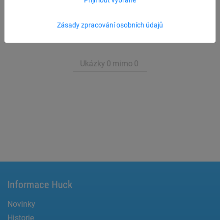
Přehled produktu Kompletní zařízení
Zásady zpracování osobních údajů
Ukázky
0
mimo
0
Informace Huck
Novinky
Historie