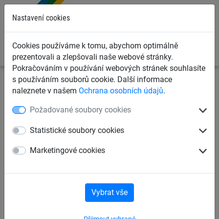
0
Nastavení cookies
Cookies používáme k tomu, abychom optimálně
prezentovali a zlepšovali naše webové stránky.
Pokračováním v používání webových stránek souhlasíte
s používáním souborů cookie. Další informace
Záchytné bezpečnostní sítě
Příslušenství k zavěšení
naleznete v našem
Ochrana osobních údajů
.
záchytných sítí
Karabiny
Požadované soubory cookies
Hliníková bezpečnostní
Statistické soubory cookies
karabina 114x12 mm
Marketingové cookies
Vybrat vše
Přijmout vybrané