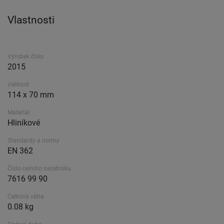
Vlastnosti
Výrobek číslo
2015
Velikost
114 x 70 mm
Materiál
Hliníkové
Standardy a normy
EN 362
Číslo celního sazebníku
7616 99 90
Celková váha
0.08 kg