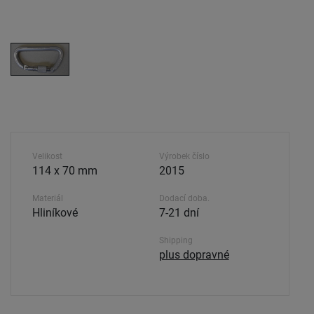
Velikost
Výrobek číslo
114 x 70 mm
2015
Materiál
Dodací doba.
Hliníkové
7-21 dní
Shipping
plus dopravné