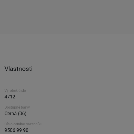
Vlastnosti
Výrobek číslo
4712
Dostupné barvy
Černá (06)
Číslo celního sazebníku
9506 99 90