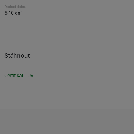
Dodací doba.
5-10 dní
Stáhnout
Certifikát TÜV