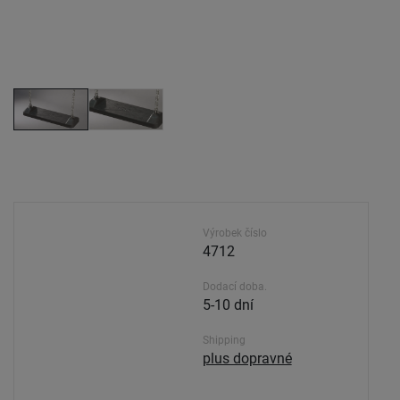
Výrobek číslo
4712
Dodací doba.
5-10 dní
Shipping
plus dopravné