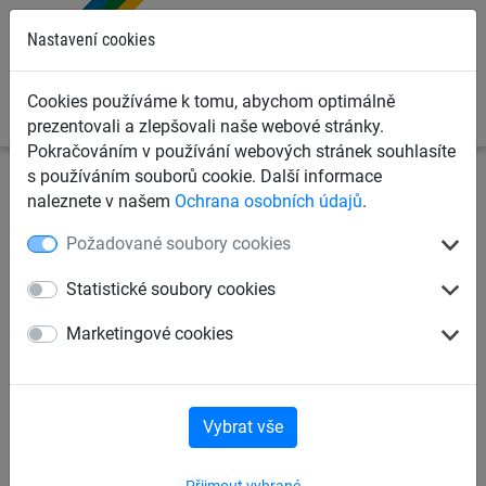
0
Nastavení cookies
Cookies používáme k tomu, abychom optimálně
prezentovali a zlepšovali naše webové stránky.
Pokračováním v používání webových stránek souhlasíte
s používáním souborů cookie. Další informace
Dětská lanová hřiště
Houpačky a ptačí hnízda
naleznete v našem
Ochrana osobních údajů
.
Houpačky - sedátka
Požadované soubory cookies
Bezpečnostní houpačka –
Statistické soubory cookies
Sedátko, černá, se 2,00m
Marketingové cookies
dlouhými řetězy
Vybrat vše
Přijmout vybrané