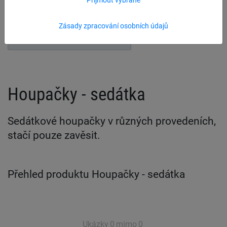
Rámy pro houpačky
Zásady zpracování osobních údajů
Příslušenství pro houpačky
Houpačky - sedátka
Sedátkové houpačky v různých provedeních,
stačí pouze zavěsit.
Přehled produktu Houpačky - sedátka
Ukázky
0
mimo
0