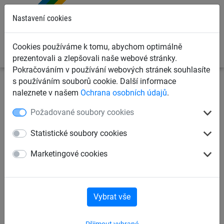
0
Nastavení cookies
Cookies používáme k tomu, abychom optimálně
prezentovali a zlepšovali naše webové stránky.
Pokračováním v používání webových stránek souhlasíte
s používáním souborů cookie. Další informace
Dětská lanová hřiště
Houpačky a ptačí hnízda
naleznete v našem
Ochrana osobních údajů
.
Houpačky - sedátka
Požadované soubory cookies
Houpačky Ptačí hnízda
Lanové houpačky
Statistické soubory cookies
Marketingové cookies
Houpačky - sedátka
Skupinové houpačky
Houpací doplňkové prvky
Vybrat vše
Přijmout vybrané