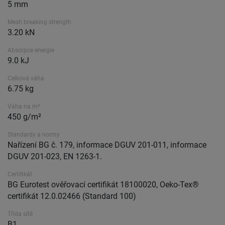
5 mm
Mesh breaking strength
3.20 kN
Absorpce energie
9.0 kJ
Celková váha
6.75 kg
Váha na m²
450 g/m²
Standardy a normy
Nařízení BG č. 179, informace DGUV 201-011, informace
DGUV 201-023, EN 1263-1.
Certifikát
BG Eurotest ověřovací certifikát 18100020, Oeko-Tex®
certifikát 12.0.02466 (Standard 100)
Třída sítě
B1