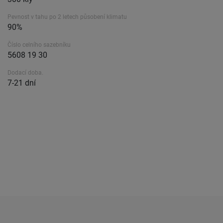
Pevnost v tahu po 2 letech působení klimatu
90%
Číslo celního sazebníku
5608 19 30
Dodací doba.
7-21 dní