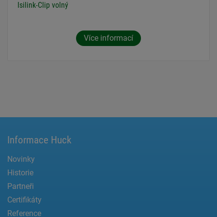
Isilink-Clip volný
Více informací
Informace Huck
Novinky
Historie
Partneři
Certifikáty
Reference