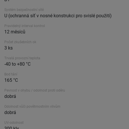
Systém bezpečnostní sítě
U (ochranná síť v nosné konstrukci pro svislé použití)
Pravidelný interval kontrol
12 měsíců
Počet zkušebních ok
3 ks
Trvalá provozní teplota
-40 to +80 °C
Bod tání
165 °C
Pevnost v ohybu / odolnost proti oděru
dobrá
Odolnost vůči povětrnostním vlivům
dobrá
UV-odolnost
300 kly