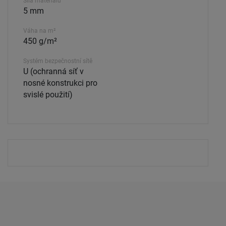
Síla materiálu
5 mm
Váha na m²
450 g/m²
Systém bezpečnostní sítě
U (ochranná síť v
nosné konstrukci pro
svislé použití)