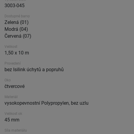
3003-045
Dostupné barvy
Zelená (01)
Modrá (04)
Červená (07)
Velikost
1,50 x 10 m
Provedení
bez Isilink úchytů a popruhů
Oko
čtvercové
Materiál
vysokopevnostní Polypropylen, bez uzlu
Velikost ok
45 mm
Síla materiálu