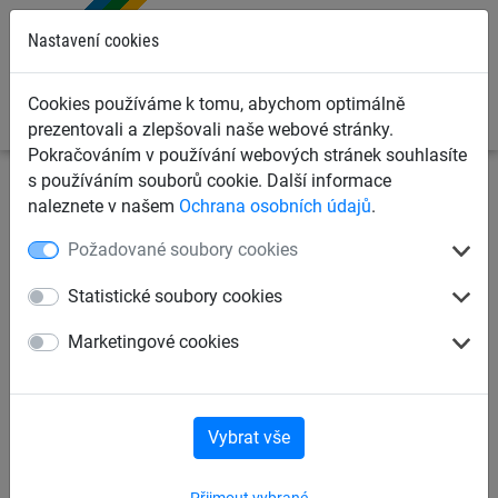
0
Nastavení cookies
Cookies používáme k tomu, abychom optimálně
prezentovali a zlepšovali naše webové stránky.
Pokračováním v používání webových stránek souhlasíte
s používáním souborů cookie. Další informace
Záchytné bezpečnostní sítě
Boční ochranné sítě na
naleznete v našem
Ochrana osobních údajů
.
lešení
Boční ochranné sítě proti pádu osob
Požadované soubory cookies
Boční ochranná síť PP 5 mm,
Statistické soubory cookies
oko 45 mm
Marketingové cookies
Vybrat vše
Přijmout vybrané