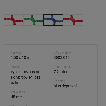
Velikost
Výrobek číslo
1,50 x 10 m
3003-045
Materiál
Dodací doba.
vysokopevnostní
7-21 dní
Polypropylen, bez
Shipping
uzlu
plus dopravné
Velikost ok
45 mm