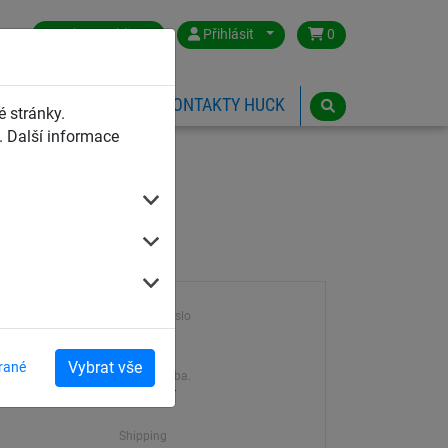
Czech Republic
Přihlásit
0
HŘIŠTĚ
ESHOP
KONTAKTY HUCK
 stránky.
 Další informace
Výrobek číslo
k
3015
Vybrat vše
rané
Dodací doba.
7-21 dní
Shipping