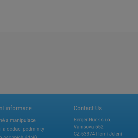
ní informace
Contact Us
Berger-Huck s.r.o.
né a manipulace
Vanišova 552
í a dodací podmínky
CZ-53374 Horní Jelení
a osobních údajů