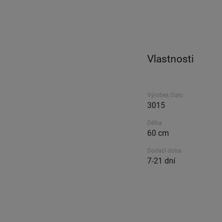
Vlastnosti
Výrobek číslo
3015
Délka
60 cm
Dodací doba.
7-21 dní