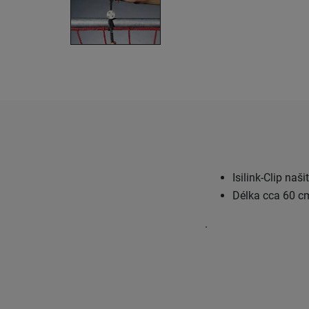
Isilink-Clip naš
Délka cca 60 c
.