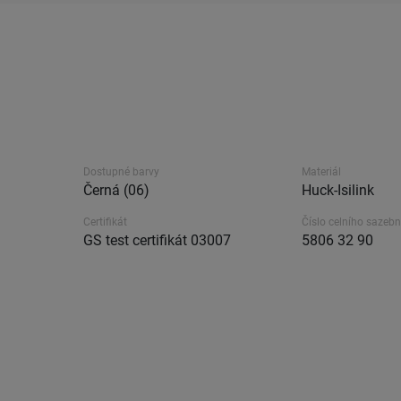
Dostupné barvy
Materiál
Černá (06)
Huck-Isilink
Certifikát
Číslo celního sazebn
GS test certifikát 03007
5806 32 90