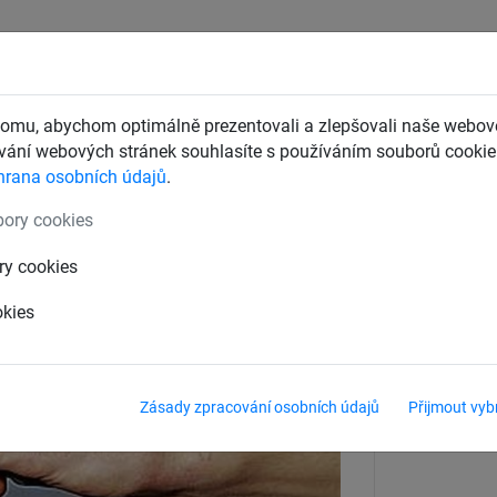
CHTY
ZÁCHYTNÉ BEZPEČNOSTNÍ SÍTĚ
DĚTSKÁ LANOVÁ 
omu, abychom optimálně prezentovali a zlepšovali naše webové
ání webových stránek souhlasíte s používáním souborů cookie.
hrana osobních údajů
.
tě na lešení
Příslušenství k zavěšení bočních sítí
ory cookies
ry cookies
okies
Materiál
Huck-Isilin
Zásady zpracování osobních údajů
Přijmout vyb
Délka
60 cm