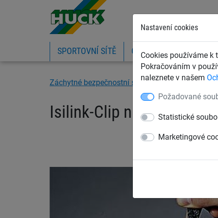
Nastavení cookies
SPORTOVNÍ SÍTĚ
OCHRANNÉ SÍTĚ A PLA
Cookies používáme k t
Pokračováním v použív
naleznete v našem
Oc
Záchytné bezpečnostní sítě
Boční ochranné sí
Požadované soub
Isilink-Clip našitý k síti
Statistické soubo
Marketingové co