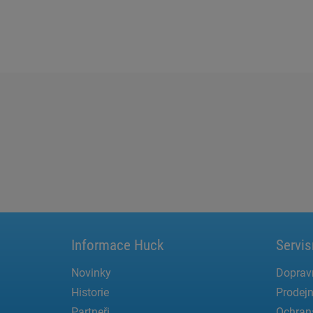
Informace Huck
Servis
Novinky
Doprav
Historie
Prodejn
Partneři
Ochran