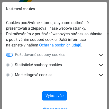
0
Nastavení cookies
Cookies používáme k tomu, abychom optimálně
prezentovali a zlepšovali naše webové stránky.
Pokračováním v používání webových stránek souhlasíte
s používáním souborů cookie. Další informace
Sportovní sítě
Sítě a plůtky na lyžování
Trojuhelníkové
naleznete v našem
Ochrana osobních údajů
.
lyžařské sítě
Požadované soubory cookies
Lyžařská trojúhelníková síť PP
Statistické soubory cookies
5 mm, oko 70 mm, základna 6
Marketingové cookies
m
Vybrat vše
Přijmout vybrané