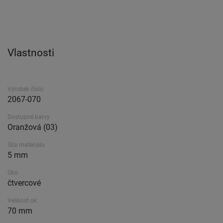
Vlastnosti
Výrobek číslo
2067-070
Dostupné barvy
Oranžová (03)
Síla materiálu
5 mm
Oko
čtvercové
Velikost ok
70 mm