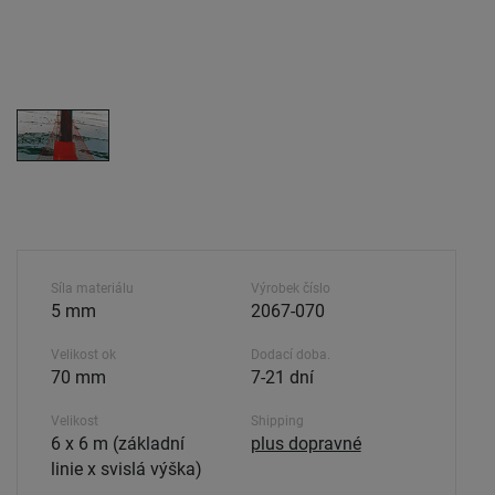
Síla materiálu
Výrobek číslo
5 mm
2067-070
Velikost ok
Dodací doba.
70 mm
7-21 dní
Velikost
Shipping
6 x 6 m (základní
plus dopravné
linie x svislá výška)