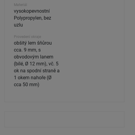
Materiál
vysokopevnostní
Polypropylen, bez
uzlu
Provedení okraje
obšitý lem šňůrou
cca. 9 mm, s
obvodovým lanem
(bílé, Ø 12 mm), vč. 5
ok na spodní straně a
1 okem nahoře (Ø
cca 50 mm)