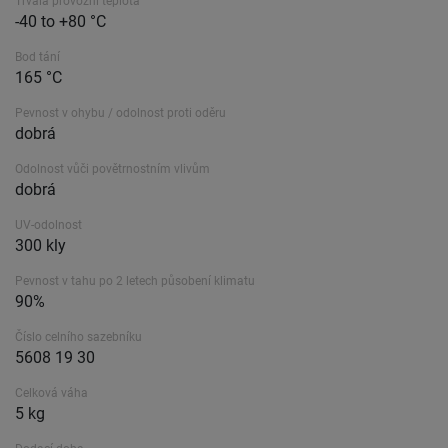
Trvalá provozní teplota
-40 to +80 °C
Bod tání
165 °C
Pevnost v ohybu / odolnost proti oděru
dobrá
Odolnost vůči povětrnostním vlivům
dobrá
UV-odolnost
300 kly
Pevnost v tahu po 2 letech působení klimatu
90%
Číslo celního sazebníku
5608 19 30
Celková váha
5 kg