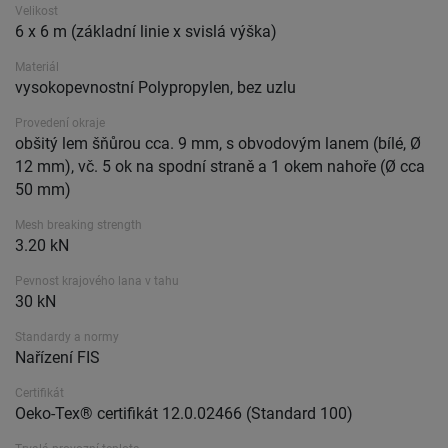
Velikost
6 x 6 m (základní linie x svislá výška)
Materiál
vysokopevnostní Polypropylen, bez uzlu
Provedení okraje
obšitý lem šňůrou cca. 9 mm, s obvodovým lanem (bílé, Ø
12 mm), vč. 5 ok na spodní straně a 1 okem nahoře (Ø cca
50 mm)
Mesh breaking strength
3.20 kN
Pevnost krajového lana v tahu
30 kN
Standardy a normy
Nařízení FIS
Certifikát
Oeko-Tex® certifikát 12.0.02466 (Standard 100)