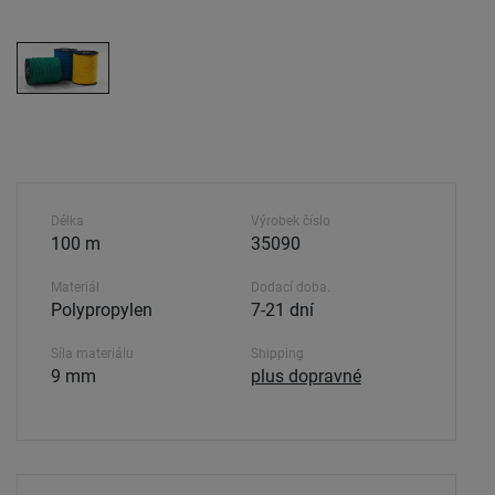
Délka
Výrobek číslo
100 m
35090
Materiál
Dodací doba.
Polypropylen
7-21 dní
Síla materiálu
Shipping
9 mm
plus dopravné