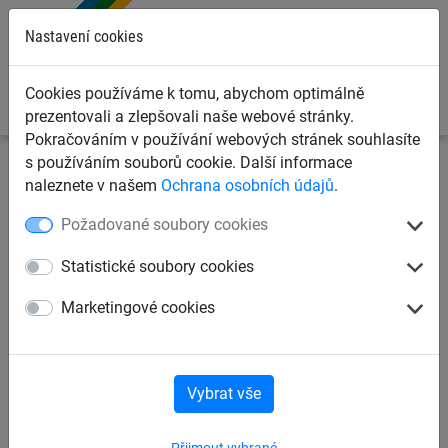
0
Nastavení cookies
Cookies používáme k tomu, abychom optimálně
prezentovali a zlepšovali naše webové stránky.
Pokračováním v používání webových stránek souhlasíte
s používáním souborů cookie. Další informace
Sportovní sítě
Švihadla a lana
Švihadla
naleznete v našem
Ochrana osobních údajů
.
Požadované soubory cookies
Isilink šňůra
Švihadla
Statistické soubory cookies
Přetahovací lana
Balanční lano
Marketingové cookies
Šplhací lana
Gymnastická lana a kruhy
Vybrat vše
Pásy na odbíjenou
Hra vsedě
Přijmout vybrané