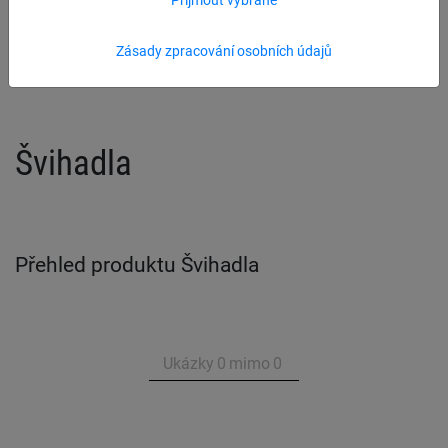
Prellball
Zásady zpracování osobních údajů
Švihadla
Přehled produktu Švihadla
Ukázky
0
mimo
0