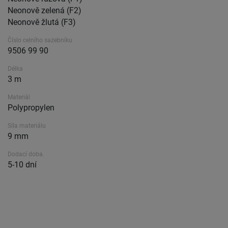
Neonově zelená (F2)
Neonově žlutá (F3)
Číslo celního sazebníku
9506 99 90
Délka
3 m
Materiál
Polypropylen
Síla materiálu
9 mm
Dodací doba.
5-10 dní