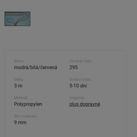
Barva
Výrobek číslo
modrá/bílá/červená
295
Délka
Dodací doba.
3 m
5-10 dní
Materiál
Shipping
Polypropylen
plus dopravné
Síla materiálu
9 mm