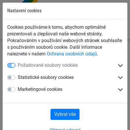
0
Nastavení cookies
Cookies používáme k tomu, abychom optimálně
prezentovali a zlepšovali naše webové stránky.
Pokračováním v používání webových stránek souhlasíte
s používáním souborů cookie. Další informace
Sportovní sítě
Švihadla a lana
Švihadla
naleznete v našem
Ochrana osobních údajů
.
Požadované soubory cookies
Gymnastické švihadlo 9 mm,
délka 300 cm
Statistické soubory cookies
Marketingové cookies
Vybrat vše
Přijmout vybrané