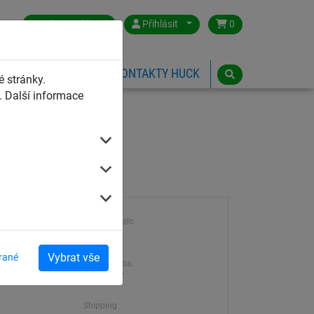
Czech Republic
Přihlásit
0
HŘIŠTĚ
ESHOP
KONTAKTY HUCK
 stránky.
 Další informace
a 11,50 m
Výrobek číslo
10171
Vybrat vše
rané
Dodací doba.
7-21 dní
Shipping