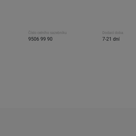
Číslo celního sazebníku
Dodací doba.
9506 99 90
7-21 dní