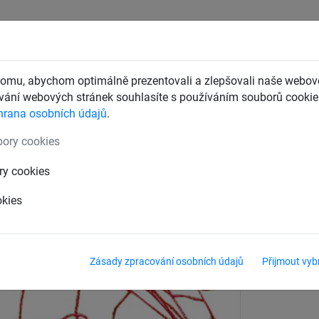
CHTY
ZÁCHYTNÉ BEZPEČNOSTNÍ SÍTĚ
DĚTSKÁ LANOVÁ 
omu, abychom optimálně prezentovali a zlepšovali naše webové
ání webových stránek souhlasíte s používáním souborů cookie.
hrana osobních údajů
.
sítím
ory cookies
 sítí, spod. hloubka 200 cm, délk
ry cookies
okies
Zásady zpracování osobních údajů
Přijmout vyb