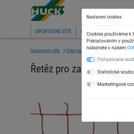
Nastavení cookies
SPORTOVNÍ SÍTĚ
OCHRANNÉ SÍTĚ A PLA
Cookies používáme k t
Pokračováním v použív
naleznete v našem
Oc
Sportovní sítě
Sítě na fotbal
Příslušenství k 
Požadované soub
Řetěz pro zatížení brank.
Statistické soubo
Marketingové co