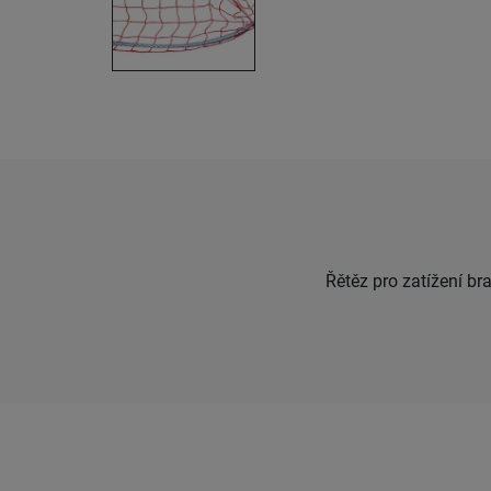
Řětěz pro zatížení br