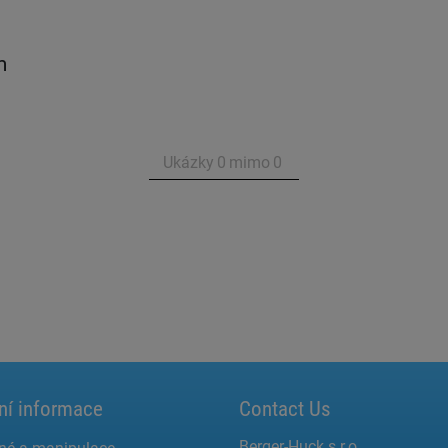
m
Ukázky
0
mimo
0
ní informace
Contact Us
Berger-Huck s.r.o.