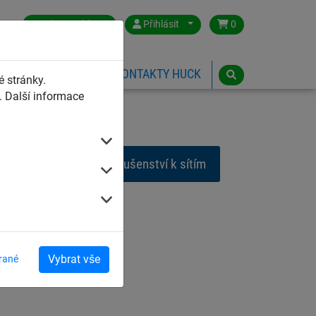
Czech Republic
Přihlásit
0
HŘIŠTĚ
ESHOP
KONTAKTY HUCK
 stránky.
 Další informace
 pro střelbu
Příslušenství k sítím
Vybrat vše
rané