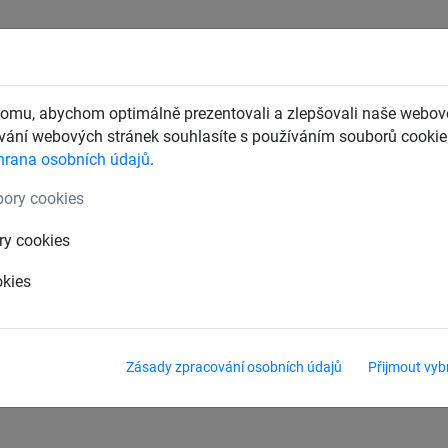
CHTY
ZÁCHYTNÉ BEZPEČNOSTNÍ SÍTĚ
DĚTSKÁ LANOVÁ 
omu, abychom optimálně prezentovali a zlepšovali naše webové
ání webových stránek souhlasíte s používáním souborů cookie.
hrana osobních údajů
.
 sítím
ory cookies
é sítě
Sítě na futsal
Sítě na míče
Plachty
ry cookies
okies
Zásady zpracování osobních údajů
Přijmout vyb