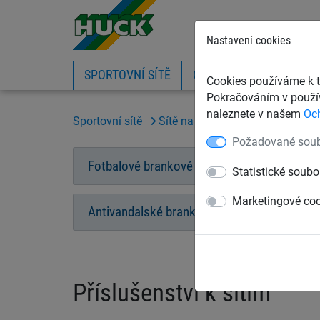
Nastavení cookies
SPORTOVNÍ SÍTĚ
OCHRANNÉ SÍTĚ A PLA
Cookies používáme k t
Pokračováním v použív
naleznete v našem
Oc
Sportovní sítě
Sítě na fotbal
Příslušenství k
Požadované soub
Fotbalové brankové sítě
Mini brankov
Statistické soubo
Marketingové co
Antivandalské brankové sítě
Příslušenství k sítím